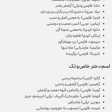
دلانا: فارسی وترکی/ آرامش مادر
نیلا: عبری/ دختری که بر دیگران برتری دارد
فرنیا: فارسی/ به معنی اصل و نسب
ایناس: عربی/ انس، محبت و دوستی
دانژه:کردی/ به معنی غنچه گل
ژیکان:کردی/ قطره باران
سپینود: فارسی/ زن بهرام گور
ماتیسا: مازندرانی/ ماه تنها
نایریکا: فارسی/ برگزیده
اسم دختر خاص و تک
آرالیا: لاتین/درختچه‌ زینتی
آرامیس: فارسی/ آرامش و راحتی
آرمیتا: فارسی/ پاکدامن، الهه نعمت و آرامش
آنوشا: فارسی/ جاویدان)، (ایپک: ترکی/ ابریشم، حری
سوین: ترکی/ شادباش
شیده: فارسی/ منسوب به خورشید، روشنایی