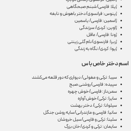
ژیلا: فارسی/شبنم صبحگاهی
ژینوس: فرانسوی/دختر باهوش و نابغه
ژاسمین: فارسی/ یاسمین
ژاوین: کردی/ سرزندگی
ژونا: فارسی/ عاقل
ژربرا: فارنسوی/نام گلی زینتی
ژیوا: کردی/ نگاه به زندگی
اسم دختر خاص با س
سیبا: ترکی و مغولی/ دیواری که دور قلعه می‌کشند
سپیده: فارسی/روشنی صبح
سمن‌ناز: فارسی/خوش چهره
سایرا: ترکی/خوش آوازه
سیلوانا: ترکی/ دختر بهشت
سانیا: فارسی و مازندرانی/سایه روشن جنگل
سلینا: ترکی و فارسی/سیل خروشان
سایمان: ترکی و کردی/خان بزرگ