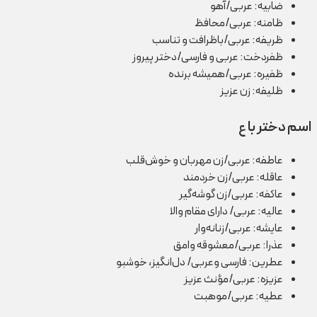
ضابیه: عربی/آهو
ظامنه: عربی/محافظ
ظریفه: عربی/باظرافت و تناسب
ظفردخت: عربی و فارسی/دختر پیروز
ظفیره: عربی/همیشه برنده
ظلیفه: زن عزیز
اسم دختر با ع
عاطفه: عربی/زن مهربان و خوش‌قلب
عاقله: عربی/زن خردمند
عاکفه: عربی/زن گوشه‌گیر
عالیه: عربی/ دارای مقام والا
عایشه: عربی/زنانه‌وار
عذرا: عربی/معشوقه وامق
عطرین: فارسی وعربی/ دل‌انگیز، خوشبو
عزیزه: عربی/مؤنث عزیز
عطیه: عربی/موهبت