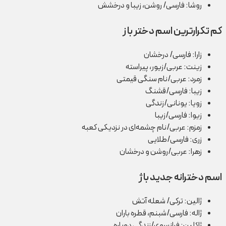
روشا: فارسی/ روشن، زیبا و درخشش
کم تکرارترین اسم دختر با ز
زارا: فارسی/ درخشان
زینت: عربی/زیور، پیراسته
زمرد: عربی/نام سنگی قیمتی
زیبا: فارسی/قشنگ
زویا: یونانی/زندگی
زیوا: فارسی/زیبا
زمزم: عربی/نام چشمه‌ای در نزدیکی کعبه
زری: فارسی/طلایی
زهرا: عربی/روشن و درخشان
اسم دخترانه جدید با ژ
ژالین: ترکی/ شعله آتش
ژاله: فارسی/شبنم، قطره باران
ژاکلین: فرانسوی/زندگی دوباره