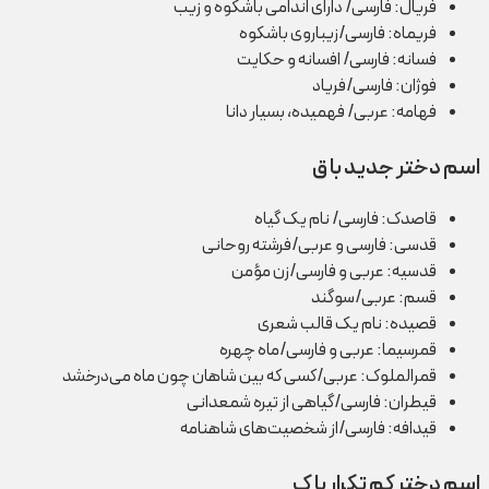
فریال: فارسی/ دارای اندامی باشکوه و زیب
فریماه: فارسی/زیباروی باشکوه
فسانه: فارسی/ افسانه و حکایت
فوژان: فارسی/فریاد
فهامه: عربی/ فهمیده، بسیار دانا
اسم دختر جدید با ق
قاصدک: فارسی/ نام یک گیاه
قدسی: فارسی و عربی/فرشته روحانی
قدسیه: عربی و فارسی/زن مؤمن
قسم: عربی/سوگند
قصیده: نام یک قالب شعری
قمرسیما: عربی و فارسی/ماه چهره
قمرالملوک: عربی/کسی که بین شاهان چون ماه می‌درخشد
قیطران: فارسی/گیاهی از تیره شمعدانی
قیدافه: فارسی/از شخصیت‌های شاهنامه
اسم دختر کم تکرار با ک