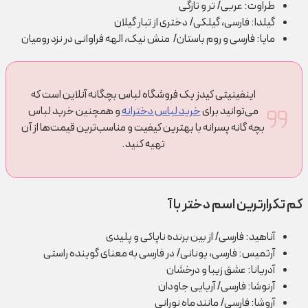
طراوت: عربی/ تر و تازگی
گیلدا: فارسی، گیلکی/ دختری از تبار گیلان
مایا: فارسی و روم باستان/ منش نیک، الهه فراوانی در نزد رومیان
اینفینیتی کیدز یک فروشگاه لباس بچگانه آنلاین است که
می‌توانید برای
خرید لباس دخترانه
و همچنین خرید لباس
بچه گانه پسرانه با بهترین کیفیت و مناسب‌ترین قیمت‌ها از آن
تهیه کنید.
کم تکرارترین اسم دختر با آ
آناهید: فارسی/ از بین برنده ناپاکی و پلیدی
آرتمیس: فارسی، یونانی/ در فارسی به معنای گوینده راستی
آدریانا: عشق زیبا و درخشان
آرنوشا: فارسی/ آریایی جاودان
آروشا: فارسی/ مانند ماه نورانی