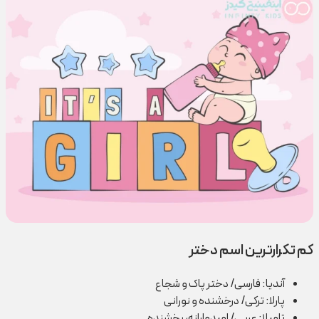
کم تکرارترین اسم دختر
آندیا: فارسی/ دختر پاک و شجاع
پارلا: ترکی/ درخشنده و نورانی
تامیلا: عربی/ امیدوارانه، بخشنده