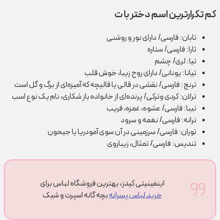
کم تکرارترین اسم دختر با ت
تابان: فارسی/ دارای نور و روشنی
تارا: فارسی/ ستاره
تیا: لری/ چشم
تیانا: یونانی/ دارای روح زیبا، خوش قلب
ترنج: فارسی/ نقشی در قالی یا قالیچه که آمیزه‌ای از برگ و گل است
ترلان: کردی وترکی/ پرنده‌ای از خانواده باز شکاری، نام یک نوع اسب
تیبا: فارسی/ عشوه، غمزه، فریب
ترانه: فارسی/ نغمه و سرود
توران: فارسی/ سرزمینی در آن سوی آمودریا یا جیحون
تندیس: فارسی/ تمثال، زیباروی
اینفینیتی کیدز، بهترین فروشگاه لباس برای
خرید لباس پسرانه
بچه گانه اسپرت و شیک