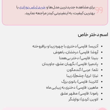
برای مشاهده جدیدترین مدل‌ها و
خرید لباس نوزادی
با
بهترین کیفیت، به اینفینیتی کیدز مراجعه نمایید.
اسم دختر خاص
آتریسا: فارسی/دختری با چهره زیبا و برافروخته
آروشا: فارسی/ درخشان، باهوش
بنیتا: فارسی/ دختر بی‌همتا
پادمیرا: فارسی/ نگهبان عشق، جاویدان
تلما: عربی/ گندمگون
تیارا: لری/ چشم‌آرا، زیبا
کاترینا: فارسی/ بانوی بزرگ
ماهین: فارسی/ دختری به زیبایی ماه
رامونا: فارسی/ مظهر عشق
لاوین:کردی/ نوازشگر