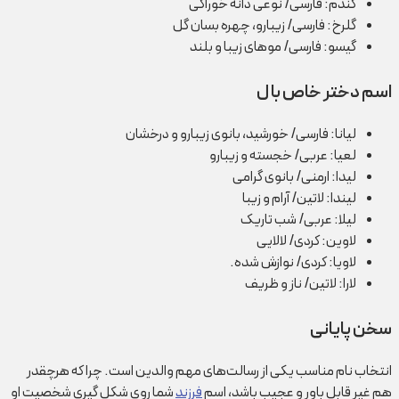
گندم: فارسی/ نوعی دانه خوراکی
گلرخ: فارسی/ زیبارو، چهره بسان گل
گیسو: فارسی/ موهای زیبا و بلند
اسم دختر خاص با ل
لیانا: فارسی/ خورشید، بانوی زیبارو و درخشان
لعیا: عربی/ خجسته و زیبارو
لیدا: ارمنی/ بانوی گرامی
لیندا: لاتین/ آرام و زیبا
لیلا: عربی/ شب تاریک
لاوین: کردی/ لالایی
لاویا: کردی/
نوازش شده.
لارا: لاتین/ ناز و ظریف
سخن پایانی
انتخاب نام مناسب یکی از رسالت‌های مهم والدین است. چرا که هرچقدر
هم غیر قابل باور و عجیب باشد، اسم
فرزند
شما روی شکل گیری شخصیت او