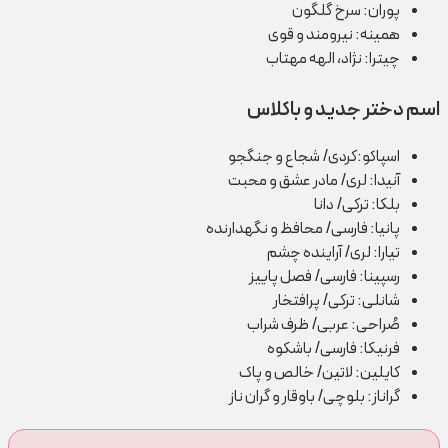
پوران: سرخ گلگون
همینه: نیرومند و قوی
چیترا: نژاد، الهه مهتاب
اسم دختر جدید و باکلاس
اسپاکو:کردی/ شجاع و جنگجو
آنیدا: لری/ مادر عشق و محبت
بلکا: ترکی/ دانا
پانیا: فارسی/ محافظ و نگهدارنده
تیارا: لری/ آراینده چشم
رسپینا: فارسی/ فصل پاییز
شانلی: ترکی/ پرافتخار
صُراحی: عربی/ ظرف شراب
فرنیکا: فارسی/ باشکوه
کایلین: لاتین/ خالص و پاک
گراناز: بلوچی/ باوقار و گران ناز