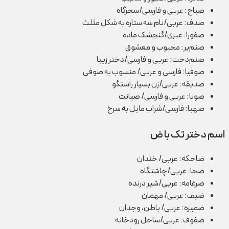
صباح: عربی و فارسی/سحرگاه
صدف: عربی/نام سه ستاره به شکل مثلث
صفورا: عبری/گنجشک ماده
صنم‌بر: محبوب و معشوق
صنم‌دخت: عربی و فارسی/دختر زیبا
صوفیا: فارسی و عربی/ منسوب به صوفی
صدیقه: عربی/زن بسیار راستگو
صونا: عربی و فارسی/ صیانت
صهبا: فارسی/شراب مایل به سرخ
اسم دختر تک با ض
ضاحکه: عربی/ خندان
ضحا: عربی/چاشتگاه
ضرغامه: عربی/شیر درنده
ضیف: عربی/ مهمان
ضمیره: عربی/ باطن، وجدان
ضفوف: عربی/ساحل رودخانه