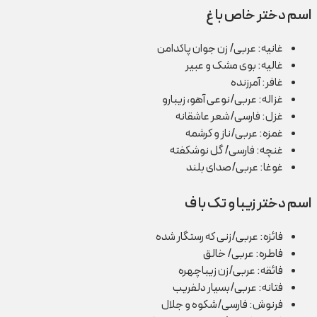
اسم دختر خاص با غ
غانیه: عربی/ زن جوان پاکدامن
غالیه: بوی مشک و عبیر
غافر: آمرزنده
غزاله: عربی/نوعی آهو، زیبارو
غزل: فارسی/شعر عاشقانه
غمزه: عربی/ناز و کرشمه
غنچه: فارسی/ گل نوشکفته
غوغا: عربی/صدای بلند
اسم دختر زیبا و تک با ف
فائزه: عربی/زنی که رستگار شده
فاطره: عربی/ خالق
فائقه: عربی/زن زیباچهره
فتانه: عربی/بسیار دلفریب
فرنوش: فارسی/شکوه و جلال