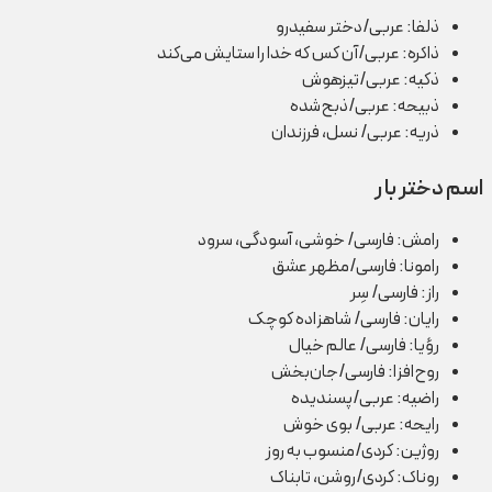
ذلفا: عربی/دختر سفیدرو
ذاکره: عربی/آن کس که خدا را ستایش می‌کند
ذکیه: عربی/تیزهوش
ذبیحه: عربی/ذبح‌شده
ذریه: عربی/ نسل، فرزندان
اسم دختر با ر
رامش: فارسی/ خوشی، آسودگی، سرود
رامونا: فارسی/مظهر عشق
راز: فارسی/ سِر
رایان: فارسی/ شاهزاده کوچک
رؤیا: فارسی/ عالم خیال
روح‌افزا: فارسی/جان‌بخش
راضیه: عربی/پسندیده
رایحه: عربی/ بوی خوش
روژین: کردی/منسوب به روز
روناک: کردی/روشن، تابناک