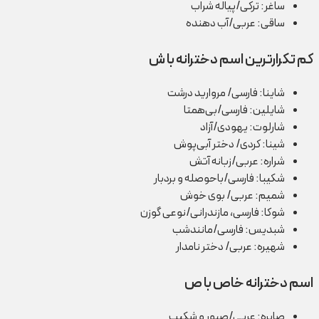
ساغر: ترکی/پیاله شراب
ساقی: عربی/آب دهنده
کم تکرارترین اسم دخترانه با ش
شاینا: فارسی/ مروارید درشت
شایلین: فارسی/بی‌همتا
شارلوت: یهودی/آزاد
شینا: کردی/ دختر آبی‌پوش
شراره: عربی/زبانه آتش
شکیبا: فارسی/باحوصله و بردبار
شمیم: عربی/ بوی خوش
شوکا: فارسی، مازندرانی/نوعی گوزن
شبدیس: فارسی/مانندشب
شهیره: عربی/ دختر نامدار
اسم دخترانه خاص با ص
صابره: عربی/صبور و شکیب