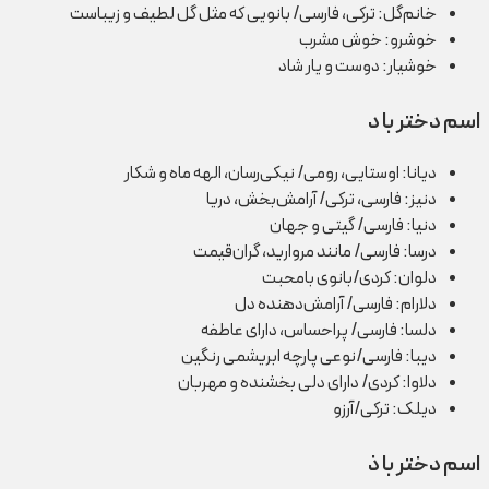
خانم‌گل: ترکی، فارسی/ بانویی که مثل گل لطیف و زیباست
خوشرو: خوش مشرب
خوشیار: دوست و یار شاد
اسم دختر با د
دیانا: اوستایی، رومی/ نیکی‌رسان، الهه ماه و شکار
دنیز: فارسی، ترکی/ آرامش‌بخش، دریا
دنیا: فارسی/ گیتی و جهان
درسا: فارسی/ مانند مروارید، گران‌قیمت
دلوان: کردی/بانوی بامحبت
دلارام: فارسی/ آرامش‌دهنده دل
دلسا: فارسی/ پراحساس، دارای عاطفه
دیبا: فارسی/نوعی پارچه ابریشمی رنگین
دلاوا: کردی/ دارای دلی بخشنده و مهربان
دیلک: ترکی/آرزو
اسم دختر با ذ