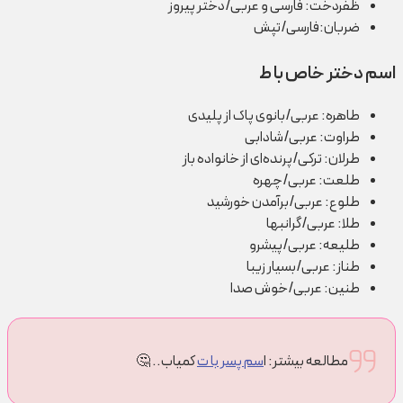
ظفردخت: فارسی و عربی/دختر پیروز
ضربان:فارسی/تپش
اسم دختر خاص با ط
طاهره: عربی/بانوی پاک از پلیدی
طراوت: عربی/شادابی
طرلان: ترکی/پرنده‌ای از خانواده باز
طلعت: عربی/چهره
طلوع: عربی/برآمدن خورشید
طلا: عربی/گرانبها
طلیعه: عربی/پیشرو
طناز: عربی/بسیار زیبا
طنین: عربی/خوش صدا
مطالعه بیشتر: ا
سم پسر با ت
کمیاب.. 🤔