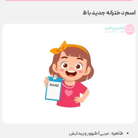
اسم دخترانه جدید با ظ
ظاهره: عربی/ظهور وپیدایش