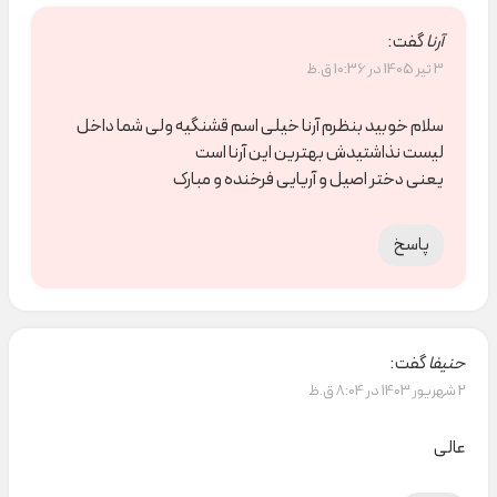
آرنا
گفت:
3 تیر 1405 در 10:36 ق.ظ
سلام خوبید بنظرم آرنا خیلی اسم قشنگیه ولی شما داخل
لیست نذاشتیدش بهترین این آرنا است
یعنی دختر اصیل و آریایی فرخنده و مبارک
پاسخ
حنیفا
گفت:
2 شهریور 1403 در 8:04 ق.ظ
عالی