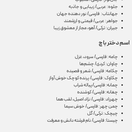
جلوه: عربی/ زیبایی و جاذبه
جهانتاب: فارسی/ نور دهنده جهان
جواهر: عربی/ قیمتی و ارزشمند
جیران: ترکی/ آهو، مجاز از معشوق زیبا
اسم دختر با چ
چامه: فارسی/ سرود، غزل
چاوان: کردی/ چشم‌ها
چکامه: فارسی/ شعر و قصیده
چکاوک: فارسی/ پرنده کوچک خوش آواز
چمانه: فارسی/پیاله شراب
چغانه: فارسی/ کوشنده
چهرزاد: فارسی/ نژاد اصیل، لقب هما
چمن چهر: فارسی/ خوش سیما
چیچک: ترکی/ گل
چیستا: فارسی/ نام فرشته دانش و معرفت