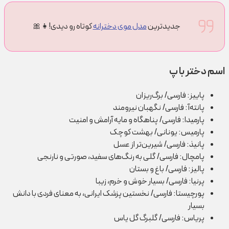
جدیدترین
مدل موی دخترانه
کوتاه رو دیدی!👧🎀
اسم دختر با پ
پاییز: فارسی/ برگ‌ریزان
پانته‌آ: فارسی/ نگهبان نیرومند
پارمیدا: فارسی/ پناهگاه و مایه آرامش و امنیت
پارمیس: یونانی/ بهشت کوچک
پانیذ: فارسی/ شیرین‌تر از عسل
پامچال: فارسی/ گلی به رنگ‌های سفید، صورتی و نارنجی
پالیز: فارسی/ باغ و بستان
پرنیا: فارسی/ بسیار خوش و خرم، زیبا
پورچیستا: فارسی/ نخستین پزشک ایرانی، به معنای فردی با دانش
بسیار
پریاس: فارسی/ گلبرگ گل یاس