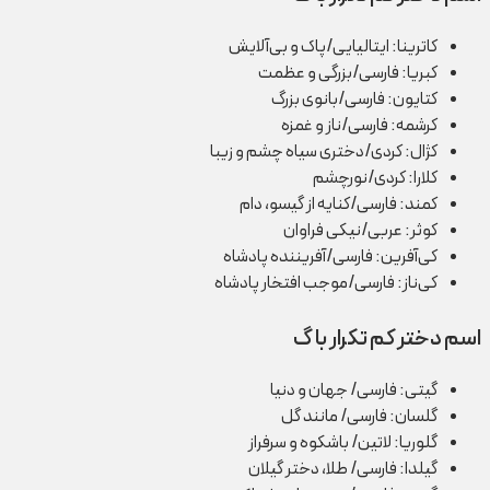
کاترینا: ایتالیایی/پاک و بی‌آلایش
کبریا: فارسی/بزرگی و عظمت
کتایون: فارسی/بانوی بزرگ
کرشمه: فارسی/ناز و غمزه
کژال: کردی/دختری سیاه چشم و زیبا
کلارا: کردی/نورچشم
کمند: فارسی/کنایه از گیسو، دام
کوثر: عربی/نیکی فراوان
کی‌آفرین: فارسی/آفریننده پادشاه
کی‌ناز: فارسی/موجب افتخار پادشاه
اسم دختر کم تکرار با گ
گیتی: فارسی/ جهان و دنیا
گلسان: فارسی/ مانند گل
گلوریا: لاتین/ باشکوه و سرفراز
گیلدا: فارسی/ طلا، دختر گیلان