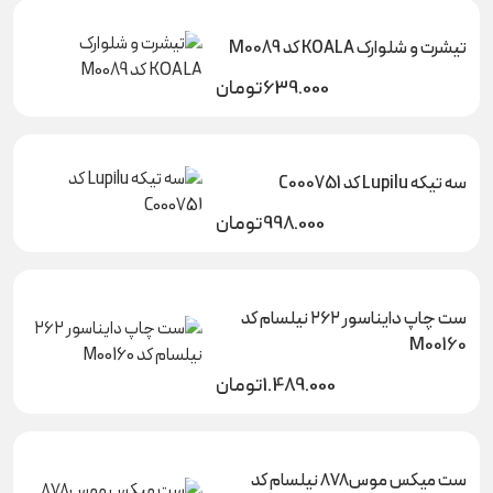
تیشرت و شلوارک KOALA کد M0089
639.000
تومان
سه تیکه Lupilu کد C000751
998.000
تومان
ست چاپ دایناسور ۲۶۲ نیلسام کد
M00160
1.489.000
تومان
ست میکس موس۸۷۸ نیلسام کد