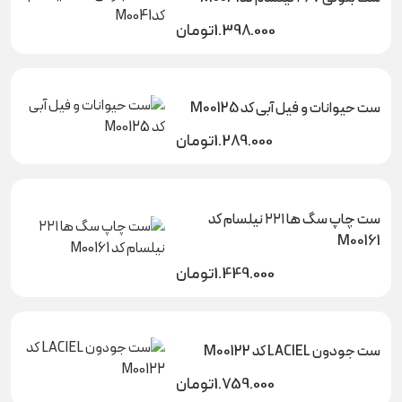
1.398.000
تومان
ست حیوانات و فیل آبی کد M00125
1.289.000
تومان
ست چاپ سگ ها ۲۲۱ نیلسام کد
M00161
1.449.000
تومان
ست جودون LACIEL کد M00122
1.759.000
تومان