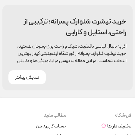
خرید تیشرت شلوارک پسرانه؛ ترکیبی از
راحتی، استایل و کارایی
اگر به دنبال لباسی باکیفیت، شیک و راحت برای پسرتان هستید،
خرید تیشرت شلوارک پسرانه از فروشگاه اینفینیتی کیدز بهترین
انتخاب شماست. در این مقاله به بررسی مزایا، ویژگی‌ها و دلایلی
می‌پردازیم که چرا اینفینیتی کیدز مقصد ایده‌آلی برای خرید پوشاک
پسرانه است.
نمایش بیشتر
کیفیت بی‌نظیر محصولات:
محصولات اینفینیتی کیدز با استفاده از پارچه‌های باکیفیت و
مواد اولیه درجه یک طراحی شده‌اند. لباس‌های این برند
به‌گونه‌ای هستند که حتی پس از شست‌وشوی مکرر همچنان
فروشگاه
مطالب مفید
رنگ و شکل خود را حفظ می‌کنند.
طرح‌های جذاب و متنوع:
تخفیف دار ها
حساب کاربری من
تیشرت شلوارک‌های پسرانه اینفینیتی کیدز در طرح‌ها و