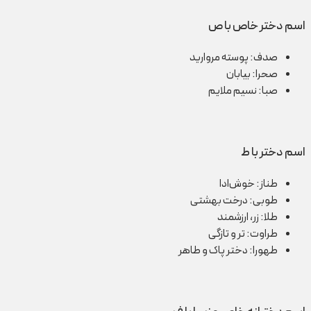
اسم دختر خاص با ص
صدف: پوسته مروارید
صحرا: بیابان
صبا: نسیم ملایم
اسم دختر با ط
طناز: خوش‌ادا
طوبی: درخت بهشتی
طلا: زر، ارزشمند
طراوت: تر و تازگی
طهورا: دختر پاک و طاهر