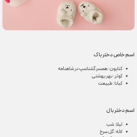
اسم خاص دختر با ک
کتایون: همسر گشتاسپ در شاهنامه
کوثر: نهر بهشتی
کیانا: طبیعت
اسم دختر با ل
لیلا: شب
لاله: گل سرخ