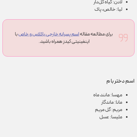
لادن: گیاه گل‌دار
لیا: خالص، پاک
برای مطالعه مقاله
اسم پسرانه خارجی باکلاس و خاص
با
اینفینیتی کیدز همراه باشید.
اسم دختر با م
مهسا: مانند ماه
مانا: ماندگار
مریم: گل مریم
ملیسا: عسل