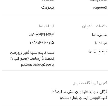
اکسسوری
کیدز مگ
خدمات مشتریان
ارتباط با ما
تماس با ما
017-33366144
+989046196015
درباره ما
کیف پول من
شنبه تا پنج‌شنبه (غیر از روزهای
تعطیل) از ساعت 9 صبح الی 17
پاسخگوی شما هستیم
آدرس فروشگاه حضوری
گرگان، بلوار ناهارخوران نبش عدالت 68
گنبدکاووس، ابتدای بلوار دانشجو