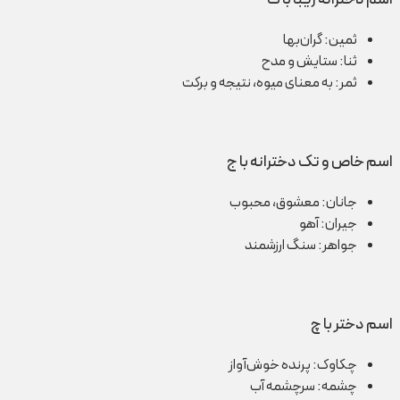
ثمین: گران‌بها
ثنا: ستایش و مدح
ثمر: به معنای میوه، نتیجه و برکت
اسم خاص و تک دخترانه با ج
جانان: معشوق، محبوب
جیران: آهو
جواهر: سنگ ارزشمند
اسم دختر با چ
چکاوک: پرنده خوش‌آواز
چشمه: سرچشمه آب