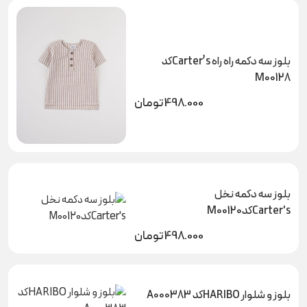
بلوز سه دکمه راه راه Carter’sکد
M00128
498.000
تومان
بلوز سه دکمه نخل
Carter'sکدM00120
498.000
تومان
بلوز و شلوار HARIBOکد A000383