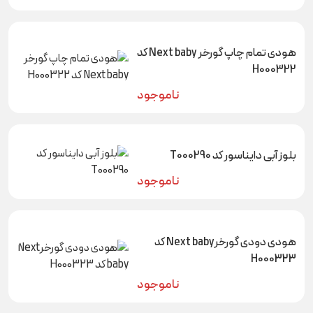
هودی تمام چاپ گورخر Next baby کد
H000322
ناموجود
بلوز آبی دایناسور کد T000290
ناموجود
هودی دودی گورخرNext baby کد
H000323
ناموجود