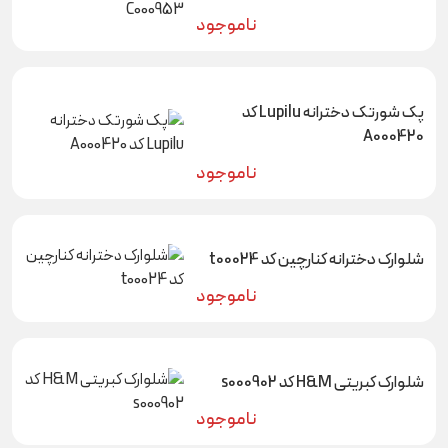
ناموجود
پک شورتک دخترانه Lupilu کد
A000420
ناموجود
شلوارک دخترانه کنارچین کد t00024
ناموجود
شلوارک کبریتی H&M کد s000902
ناموجود