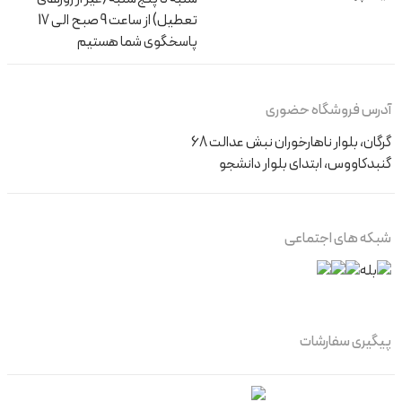
تعطیل) از ساعت 9 صبح الی 17
پاسخگوی شما هستیم
خرید مطمئن
خرید شلوارک دخترانه بچه گانه از فروشگاه اینترنتی اینفینیتی کیدز
آدرس فروشگاه حضوری
بزرگترین سایت لباس کودک، کیفیت و قیمت به صرفه را هم‌زمان به
گرگان، بلوار ناهارخوران نبش عدالت 68
شما می‌دهد.
گنبدکاووس، ابتدای بلوار دانشجو
شبکه های اجتماعی
پیگیری سفارشات