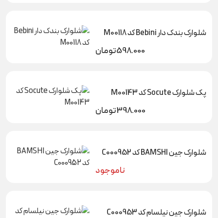
شلوارک بندک دار Bebini کد M00118
598.000
تومان
پک شلوارک Socute کد M00143
398.000
تومان
شلوارک جین BAMSHI کد C000952
ناموجود
شلوارک جین نیلسام کد C000953