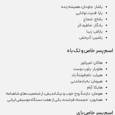
یاشار: جاودان، همیشه زنده
یارا: قدرت، توانایی
یاماچ: شجاع
یادگار: خاطره، اثر
یاراش: زیبا
یاشین: آذرخش
اسم پسر خاص و تک با ه
هاکان: امپراتور
هاویار: یاور، دوست
هیراب: نام فرشتۀ باد
هیرمان: به‌یادماندنی
هایکا: آرام
هومان: دارندۀ روح خوب و نیک‌اندیش، از شخصیت‌های شاهنامه
همایون: خجسته، فرخنده، يكی از هفت دستگاه موسيقی ايرانی
اسم پسر خاص با ی