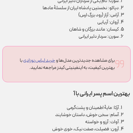
سورنا: نام یکی از سرداران دلیر ایرانی
دیاکو: نخستین پادشاه ایران از سلسلۀ مادها
آراس: آراز (رود بزرگ ارس)
آروان: آریایی
کیسان: مانند بزرگان و شاهان
سورن: سردار دلیر ایرانی
برای مشاهده جدیدترین مدل‌ها و
خرید لباس نوزادی
با
بهترین کیفیت، به اینفینیتی کیدز مراجعه نمایید.
بهترین اسم پسر ایرانی با آ
آرکا: مایۀ اطمینان و پشت‌گرمی
آسام: سخن خوش، داستان خوشایند
آوات: آرزو و خواسته
آرون: فضيلت، صفت نيک، خوی خوش