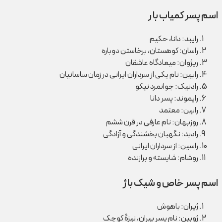
اسم پسر کمیاب با ر
رایبد: دانا، حکیم
راسان: کوهستان، برخاستن دوباره
ریژوان: میعادگاه عاشقان
رایین: نام یکی از سرداران ایرانی در زمان ساسانیان
رادنیک: جوانمرد نیکو
رایموند: پسر دانا
رابین: معتمد
روزبهان: نام عارفی در قرن ششم
رادبد: نگهبان بخشندگی و آزادگی
راسین: از سرداران ایرانی
روشام: شایسته و برازنده
اسم پسر خاص و شیک با ژ
ژیران: باهوش
ژوبین: نام پسر پیران، نیزۀ کوچک