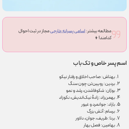
مطالعه بیشتر:
اسامی پسرانه خارجی
مجاز در ثبت احوال
کدامند!👦
اسم پسر خاص و تک با ب
بهتاش: صاحب اخلاق و رفتار نیکو
بردین: رویین‌تن چون سنگ
بوژان: شکوفاشدن، رشد و نمو
بهمن‌زاد: زادۀ نیک‌اندیش، نکوزاد
باراد: جوانمرد و غیور
برسام: آتش بزرگ
برنا: ظریف، جوان، دلاور
بهامین: فصل بهار