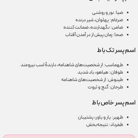
ضیا: نور و روشنی
ضرغام: پهلوان، شیر درنده
ضامن: نگهدارنده، ضمانت کننده
ضحا: زمان پیش از در آمدن آقتاب
اسم پسر تک با ط
طهماسب: از شخصیت‌های شاهنامه، دارندۀ اسب نیرومند
طوفان: هیاهو، باد شدید
طینوش: از شخصیت‌های شاهنامه
طرحان: گنج و ثروت
اسم پسر خاص با ظ
ظهیر: یار و یاور، پشتیبان
ظفرداد: نتیجه‌بخش