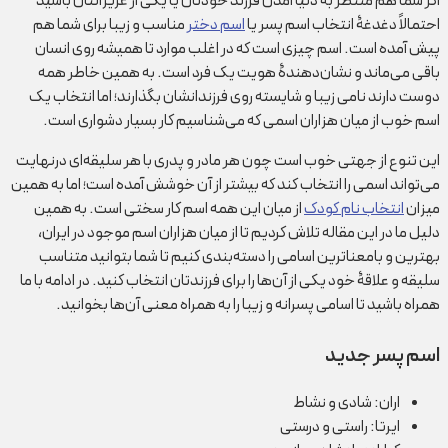
اگر شما هم منتظر به دنیا آمدن فرزند خودتان یا یکی از عزیزانتان باشید
احتمالاً دغدغۀ انتخاب اسم پسر یا
اسم دختر
مناسب و زیبا برای شما هم
پیش آمده است. اسم چیزی است که در اغلب موارد تا همیشه روی انسان
باقی می‌ماند و نشان‌دهندۀ هویت یک فرد است. به همین خاطر همه
دوست دارند نامی زیبا و شایسته روی فرزندانشان بگذارند؛ اما انتخاب یک
اسم خوب از میان هزاران اسمی که می‌شناسیم کار بسیار دشواری است.
این تنوع از جهتی خوب است چون هر مادر و پدری با هر سلیقه‌ای درنهایت
می‌تواند اسمی را انتخاب کند که بیشتر از آن خوشش آمده است؛ اما به همین
میزان
انتخاب نام کودک
از میان این همه اسم کار سختی است. به همین
دلیل ما در این مقاله تلاش کردیم تا از میان هزاران اسم موجود در ایران،
بهترین و بامعناترین اسامی را دسته‌بندی کنیم تا شما بتوانید متناسب
سلیقه و علاقۀ خود یکی از آن‌ها را برای فرزندتان انتخاب کنید. در ادامه با ما
همراه باشید تا اسامی پسرانه و زیبا را به همراه معنی آن‌ها بخوانید.
اسم پسر جدید
اران: شادی و نشاط
ایرتا: راستی و درستی