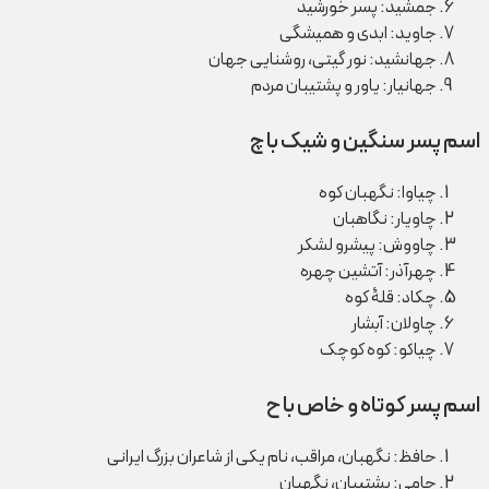
جمشید: پسر خورشید
جاوید: ابدی و همیشگی
جهانشید: نور گیتی، روشنایی جهان
جهانیار: یاور و پشتیبان مردم
اسم پسر سنگین و شیک با چ
چیاوا: نگهبان کوه
چاویار: نگاهبان
چاووش: پیشرو لشکر
چهرآذر: آتشین چهره
چکاد: قلۀ کوه
چاولان: آبشار
چیاکو: کوه کوچک
اسم پسر کوتاه و خاص با ح
حافظ: نگهبان، مراقب، نام یکی از شاعران بزرگ ایرانی
حامی: پشتیبان، نگهبان