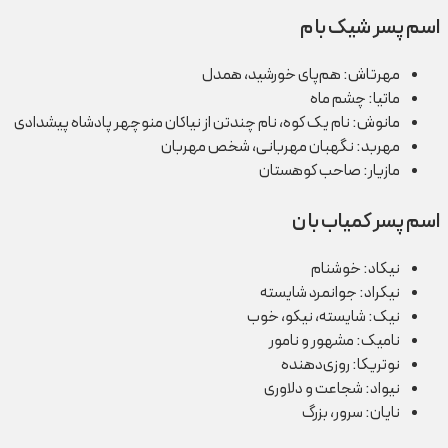
اسم پسر شیک با م
مهرتاش: هم‌پای خورشید، همدل
ماتیا: چشم ماه
مانوش: نام یک کوه، نام چندتن از نیاکان منوچهر پادشاه پیشدادی
مهربد: نگهبان مهربانی، شخص مهربان
مازیار: صاحب کوهستان
اسم پسر کمیاب با ن
نیکاد: خوشنام
نیکراد: جوانمرد شايسته
نیک: شایسته، نیکو، خوب
نامیک: مشهور و نامور
نوتریکا: روزی‌دهنده
نیواد: شجاعت و دلاوری
نایان: سرور، بزرگ