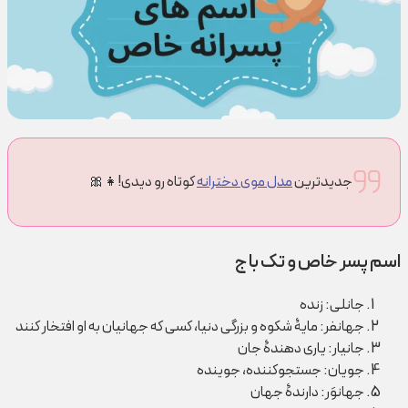
جدیدترین
مدل موی دخترانه
کوتاه رو دیدی!👧🎀
اسم پسر خاص و تک با ج
جانلی: زنده
جهانفر: مایۀ شکوه و بزرگی دنیا، کسی که جهانیان به او افتخار کنند
جانیار: یاری دهندۀ جان
جویان: جستجوکننده، جوینده
جهانوَر: دارندۀ جهان