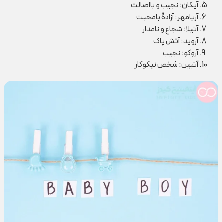
آیکان: نجیب و بااصالت
آریامهر: آزادۀ بامحبت
آتیلا: شجاع و نامدار
آروید: آتش پاک
آروکو: نجیب
آتبین: شخص نیکوکار