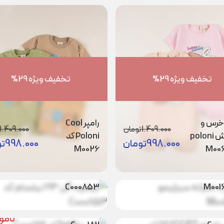
تخفیف ویژه 29%
تخفیف ویژه 29%
 خرس و
رامپر Cool
1.409.000
تومان
1.409.000
خرگوش poloni
Poloni کد
998.000
تومان
998.000
تو
M0026
دخترانه
تیشرت گل ۲۱۳
ناموجود
نامو
مو
نیلسام کد
C000853
اه راه
ناموجود
HUGGIES کد
رامپر lupilu کد
نامو