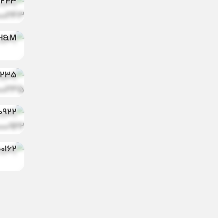
0243
رامپر
H&M کد 000118
رامپر
0235
رامپر 
0922
رامپر
00162