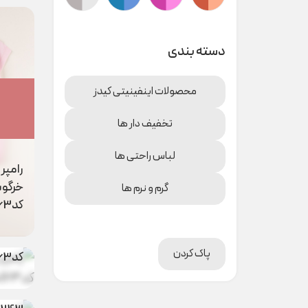
دسته بندی
محصولات اینفینیتی کیدز
تخفیف دار ها
لباس راحتی ها
رامپر
گرم و نرم ها
کدM0063
رامپر 
سبزلی
پاک کردن
کدM00163
رامپر ر