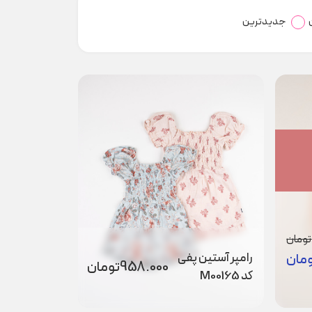
جدیدترین
تومان
رامپر آستین پفی
مان
958.000
تومان
کد M00165