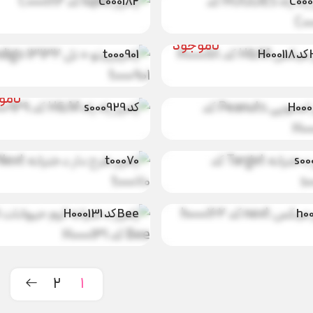
C000182
C00
رامپرپرتو + تل
نامو
 میکس
indigo 13132 کد
ناموجود
H
t000901
 اسنوپی
ناموجود
Peanuts کد
رامپر راه راه H&M
نامو
H00
کد s000929
دخترانه
رامپر طرح دار
ناموجود
نامو
Target کد
دخترانه Next کد
t00070
s00
 میکس
رامپر دخترانه کرم
ناموجود
نامو
next کد
حیوانات 2151
h0
Bee کد H000131
2
1