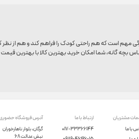
یژگی مهم است که هم راحتی کودک را فراهم کند و هم از نظر 
اس بچه گانه، شما امکان خرید بهترین کالا با بهترین قیمت و 
ی کیدز
مئن و باکیفیت کار ساده‌ای نیست. اما اینفینیتی کیدز با ارا
ه است.
ات مشتریان
ارتباط با ما
آدرس فروشگاه حضوری
ا با توجه به راحتی کودک طراحی می‌کند، رامپرهای دخترانه م
س با ما
017-33366144
گرگان، بلوار ناهارخوران
نبش عدالت 68
ای کودک هستند. این ویژگی باعث می‌شود که کودک در هنگا
+989046196015