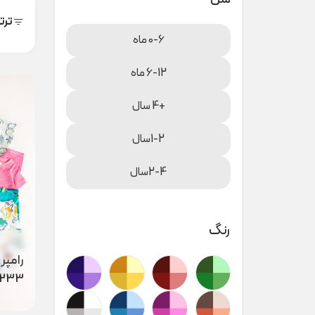
ترت
0-6 ماه
6-12 ماه
+4 سال
1-2سال
2-4سال
رنگ
0233