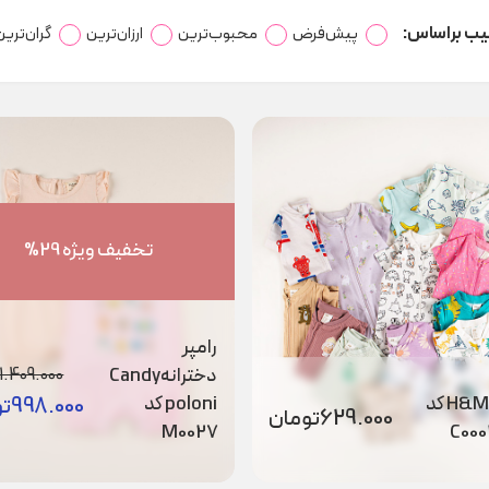
یب براساس:
پیش‌فرض
محبوب‌ترین
ارزان‌ترین
گران‌ترین
تخفیف ویژه 29%
رامپر
دخترانهCandy
1.409.000
رامپر H&M کد
poloni کد
998.000
تو
629.000
تومان
M0027
C00