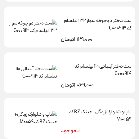
ست دختر دوچرخه سوار ۱۳۲ نیلسام
کد C000913
1.129.000
تومان
ست دختر آبنباتی ۱۱۰ نیلسام کد
C000914
1.069.000
تومان
تاپ و شلوارک زردگل+ عینک RZ کد
M0059
ناموجود