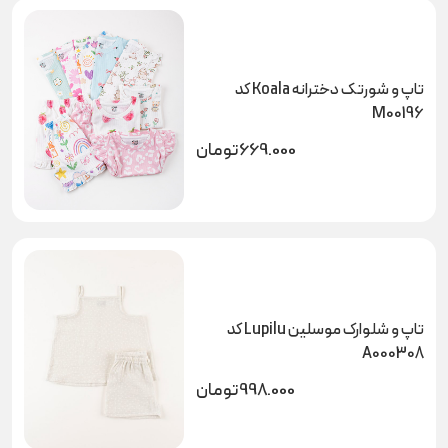
تاپ و شورتک دخترانه Koala کد
M00196
669.000
تومان
تاپ و شلوارک موسلین Lupilu کد
A000308
998.000
تومان