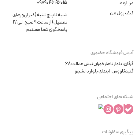
+989046196015
درباره ما
انتخاب کنید و در فصل‌های سرد به دنبال ست‌هایی با جنس
بافت یا دورس باشید.
کیف پول من
شنبه تا پنج‌شنبه (غیر از روزهای
تعطیل) از ساعت 9 صبح الی 17
توجه به سایز و تناسب
پاسخگوی شما هستیم
انتخاب سایز مناسب اهمیت زیادی دارد. لباسی که بیش از حد تنگ یا
گشاد باشد، ممکن است کودک را ناراحت کند.
آدرس فروشگاه حضوری
نکته
:
هنگام خرید اینترنتی، حتماً به جدول سایزبندی
گرگان، بلوار ناهارخوران نبش عدالت 68
فروشگاه توجه کنید و سایز کودک خود را با آن مطابقت دهید.
گنبدکاووس، ابتدای بلوار دانشجو
رنگ و طرح مناسب
رنگ‌های شاد مثل صورتی، زرد، یا آبی و طرح‌هایی مثل شخصیت‌های
شبکه های اجتماعی
کارتونی یا گل‌دار برای دختران کوچک جذاب هستند.
مثال
:
ست‌های با طرح‌های مینی‌ماوس یا یونیکورن معمولاً
محبوبیت زیادی دارند.
پیگیری سفارشات
دوام و کیفیت دوخت