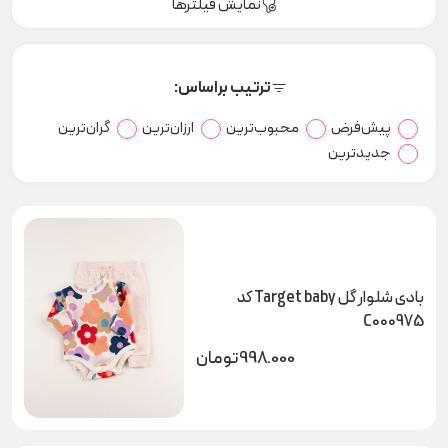
نمایش فیلترها
ترتیب براساس:
پیش‌فرض
محبوب‌ترین
ارزان‌ترین
گران‌ترین
جدیدترین
بادی شلوار گل Target baby کد
C000975
998.000
تومان