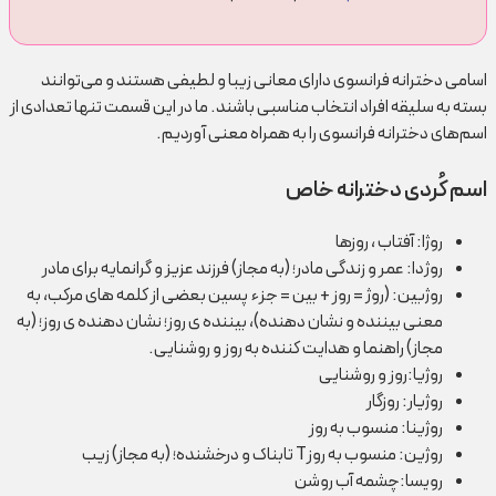
اسامی دخترانه فرانسوی دارای معانی زیبا و لطیفی هستند و می‌توانند
بسته به سلیقه افراد انتخاب مناسبی باشند. ما در این قسمت تنها تعدادی از
اسم‌های دخترانه فرانسوی را به همراه معنی آوردیم.
اسم کُردی دخترانه خاص
روژا: آفتاب ، روزها
روژدا: عمر و زندگی مادر؛ (به مجاز) فرزند عزیز و گرانمایه برای مادر
روژبین: (روژ = روز + بین = جزء پسین بعضی از کلمه های مرکب، به
معنی بیننده و نشان دهنده)، بیننده ی روز؛ نشان دهنده ی روز؛ (به
مجاز) راهنما و هدایت کننده به روز و روشنایی.
روژیا:روز و روشنایی
روژیار: روزگار
روژینا: منسوب به روز
روژین: منسوب به روزT تابناک و درخشنده؛ (به مجاز) زیب
رویسا:چشمه آب روشن