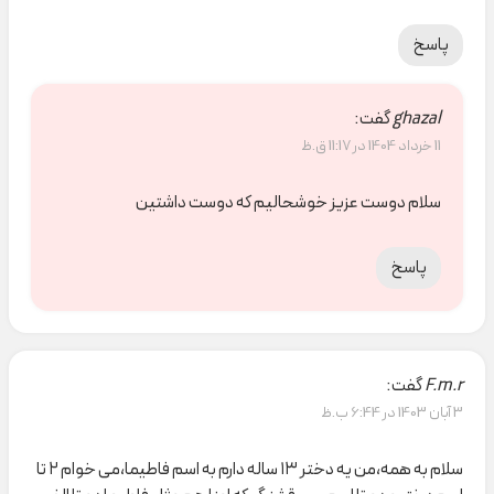
پاسخ
ghazal
گفت:
11 خرداد 1404 در 11:17 ق.ظ
سلام دوست عزیز خوشحالیم که دوست داشتین
پاسخ
F.m.r
گفت:
3 آبان 1403 در 6:44 ب.ظ
سلام به همه،من یه دختر ۱۳ ساله دارم به اسم فاطیما،می خوام ۲ تا