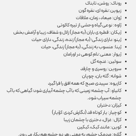
روناک: روشن، تابناک
زیوین:نقره ای، نقره گون
ژوان: میعاد ، زمان، ملاقات
ژاوه: نوعی گیاه وحشی از تیره کاکوتی
ژیکان: قطره ی باران (به مجاز) زلال و شفاف، زیبا و آرامش بخش
ژینو:دارای زندگی؛ (به مجاز) زنده، زندگی، دارای حیات
ژینا: منسوب به زندگی، (به مجاز) زندگی، حیات
ژیوار: معنی:نام کوهی در اورامان
سولین: غنچه گل
سروین: روسری و چارقد
شوانه: گله بان، چوپان
کازیوه: سپیدی صبح که همه افق را فرا گیرد
کانیاو: آب چشمه؛ زمینی که با آب چشمه آبیاری شود؛ گیاهی که با آب
چشمه سیراب شود.
کیژان:دختران
کوچیار: یار کوتاه قد (نگارش کردی:کۆیار)
کژال: غزال، دختری با چشمان زیبا
کوین: مانند کبک، کبکین
گلاره: مردمک چشم، به معنی هر دو چشم هم بکار می رود.