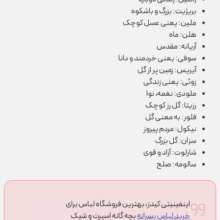
بریژیت: بزرگ و با‎شکوه
ملین: یعنی عسل کوچک
هلن: ماه
آریانه: مقدس
سوفی: یعنی خردمند و دانا
آیریس: زمین پر از گل
زوئی: یعنی زندگی
ملودی: نغمه، نوا
رزیتا: گل رز کوچک
فلور: به معنی گل
نیکول: مردم پیروز
سزان: گل بزرگ
شارلوت: آزاد و قوی
سالومه: صلح
اینفینیتی کیدز، بهترین فروشگاه لباس برای
خرید لباس پسرانه
بچه گانه اسپرت و شیک