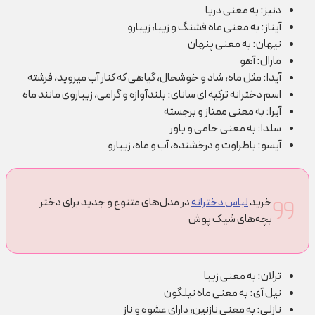
دنیز: به معنی دریا
آیناز: به معنی ماه قشنگ و زیبا، زیبا‎رو
نیهان: به معنی پنهان
مارال: آهو
آیدا: مثل ماه، شاد و خوشحال، گیاهی که کنار آب می‎روید، فرشته
اسم دخترانه ترکیه ای سانای: بلند‎آوازه و گرامی، زیباروی مانند ماه
آیرا: به معنی ممتاز و برجسته
سلدا: به معنی حامی و یاور
آیسو: با‎طراوت و درخشنده، آب و ماه، زیبا‎رو
خرید
لباس دخترانه
در مدل‌های متنوع و جدید برای دختر
بچه‌های شیک پوش
ترلان: به معنی زیبا
نیل آی: به معنی ماه نیلگون
نازلی: به معنی نازنین، دارای عشوه و ناز