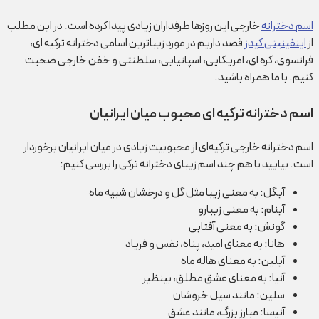
اسم دخترانه
خارجی این روزها طرفداران زیادی پیدا کرده است. در این مطلب
از
اینفینیتی کیدز
قصد داریم در مورد زیباترین اسامی دخترانه ترکیه ای،
فرانسوی، کره ای، امریکایی، اسپانیایی، سلطنتی و خفن خارجی صحبت
کنیم. با ما همراه باشید.
اسم دخترانه ترکیه ای محبوب میان ایرانیان
اسم دخترانه خارجی ترکیه‌ای از محبوبیت زیادی در میان ایرانیان برخوردار
است. بیایید با هم چند اسم زیبای دخترانه ترکی را بررسی کنیم:
آیگل: به معنی زیبا مثل گل و درخشان شبیه ماه
آینام: به معنی زیبا‎رو
گونش: به معنی آفتابی
هانا: به معنای امید، پناه، نفس و فریاد
آیلین: به معنای هاله ماه
آنیا: به معنای عشق مطلق، بی‎نظیر
سلین: مانند سیل خروشان
آنیسا: مبارز بزرگ، مانند عشق