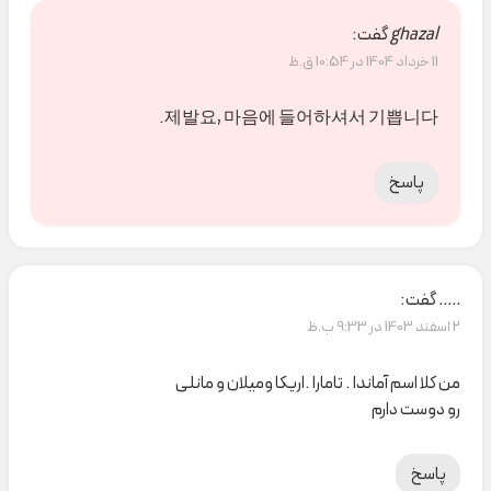
ghazal
گفت:
11 خرداد 1404 در 10:54 ق.ظ
제발요, 마음에 들어하셔서 기쁩니다.
پاسخ
.....
گفت:
2 اسفند 1403 در 9:33 ب.ظ
من کلا اسم آماندا . تامارا .اریکا ومیلان و مانلی
رو دوست دارم
پاسخ