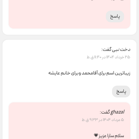
پاسخ
دخت نبی
گفت:
25 خرداد 1404 در 11:40 ق.ظ
زیباترین اسم برای آقامحمد وبرای خانم عایشه
پاسخ
ghazal
گفت:
5 مرداد 1404 در 9:33 ق.ظ
سلام سارا عزیز💗