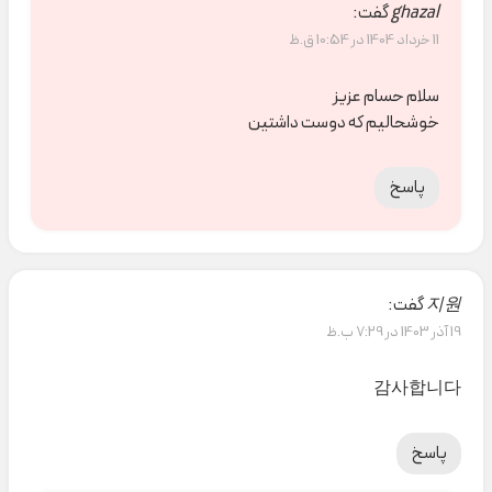
ghazal
گفت:
11 خرداد 1404 در 10:54 ق.ظ
سلام حسام عزیز
خوشحالیم که دوست داشتین
پاسخ
지원
گفت:
19 آذر 1403 در 7:29 ب.ظ
감사합니다
پاسخ