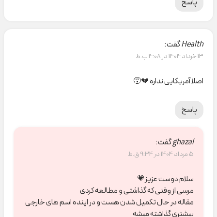
پاسخ
Health
گفت:
13 خرداد 1404 در 4:08 ب.ظ
اصلا آمریکایی نداره 💔😵
پاسخ
ghazal
گفت:
5 مرداد 1404 در 9:34 ق.ظ
سلام دوست عزیز💗
مرسی از وقتی که گذاشتی و مطالعه کردی
مقاله در حال تکمیل شدن هست و در اینده اسم های خارجی
بیشتری گذاشته میشه