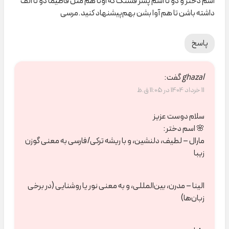
اسم دختر و دو تا اسم پسر قشنگ که اونا هم مثل فاطیما دو تا الف
داشته باشن تا هم آوا بشن بهم‌پیشنهاد کنید.مرسی
پاسخ
ghazal
گفت:
11 خرداد 1404 در 11:05 ق.ظ
سلام دوست عزیز
🌸 اسم دختر:
مارال – لطیف، دلنشین، و با ریشه ترکی/فارسی به معنی گوزن
زیبا
الینا – مدرن، بین‌المللی، و به معنی نور یا روشنایی (در برخی
زبان‌ها)