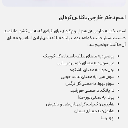
اسم دختر خارجی باکلاس کره ای
اسم دخترانه خارجی آن هم از نوع کره‌ای برای افرادی که به این کشور علاقمند
هستند بسیار جالب خواهد بود. در ادامه با تعدادی از این اسامی و معنای
آن‌ها آشنا خواهیم شد:
یونجو: به معنای لطف تابستان، گل کوچک
می سون: به معنای خوبی و زیبایی
بون هوا: به معنای با‎شکوه
سون هی: به معنای لذت، خوبی
سوزونهوا: به معنی گل نرگس
ته یانگ: به معنی خورشید
یونا: به معنی نور خدا
هایجین: کمیاب، گرانبها، روشن و باهوش
هانول: به معنای آسمان
چو: زیبا