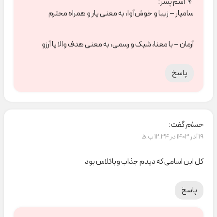
👦 اسم پسر:
سامیار – زیبا و خوش‌آوا، به معنی یار و همراه محترم
آرمان – با معنا، شیک و رسمی، به معنی هدف والا یا آرزو
پاسخ
حسام
گفت:
19 آذر 1403 در 12:34 ب.ظ
کل این اسامی که دیدم جذاب وباکلاس بود
پاسخ