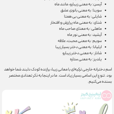
آیسن: به معنی زیبا‎رو، مانند ماه
سوینا: به معنی بانوی عشق
شایلی: به معنی بی همتا
شنای: به معنی ماه پر‎ارزش و افتخار
ماهلی: به معنای صاحب ماه
آیشید: به معنی نور ماه
سویم: به معنی محبت، علاقه
ایلیانا: به معنی دختر بسیار زیبا
شانار: به معنی دختر زیبا‎رو
یلدیز: به معنی ستاره
اسم دخترانه خارجی ترکیه‌ای با معانی زیبا، برازنده کودک دلبند شما خواهد
بود. تنوع این اسامی بسیار زیاد است. ما در اینجا به ذکر تعدادی مختصر
بسنده می‌کنیم.