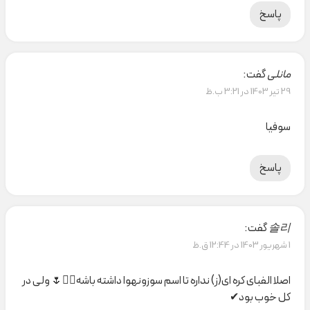
پاسخ
مانلی
گفت:
29 تیر 1403 در 3:21 ب.ظ
سوفیا
پاسخ
솔리
گفت:
1 شهریور 1403 در 12:44 ق.ظ
اصلا الفبای کره ای(ز) نداره تا اسم سوزونهوا داشته باشه🤦‍♀️🌷 ولی در
کل خوب بود✔