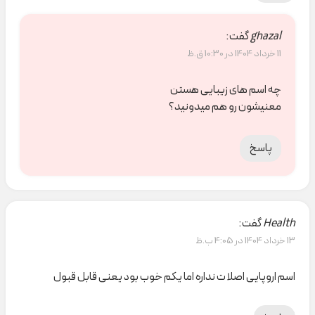
ghazal
گفت:
11 خرداد 1404 در 10:30 ق.ظ
چه اسم های زیبایی هستن
معنیشون رو هم میدونید؟
پاسخ
Health
گفت:
13 خرداد 1404 در 4:05 ب.ظ
اسم اروپایی اصلا ت نداره اما یکم خوب بود یعنی قابل قبول