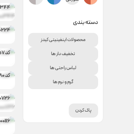
0344
دسته بندی
0224
محصولات اینفینیتی کیدز
کلاه ک
کد A000757
تخفیف دار ها
کلاه 
لباس راحتی ها
کد M00180
گرم و نرم ها
کلاه ن
0726
کلاه 
پاک کردن
حیوان
00116