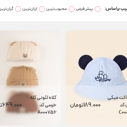
یب براساس:
پیش‌فرض
محبوب‌ترین
ارزان‌ترین
گران‌ترین
باکت میکی
کلاه لئونی کله
189.000
تومان
649.000
ت
کد
خرسی کد
A000756
C00
اه و شال
189.000
تومان
 کد
کلاه گره ای کد