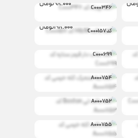
مان
98.000
تومان
C000346
ومان
کلاه باکت H&M
198.000
تومان
کد C000157
کلاه نقاب دار
ومان
189.000
تومان
قرمز ستاره کد
C000699
کلاه لبه متحرک
ومان
779.000
تومان
کله خرسی کد
A000754
کلاه باکت لی
مان
629.000
تومان
Boston کد
A000752
کلاه باکت کله
مان
749.000
تومان
خرسی کد
A000755
کلاه لبه متحرک