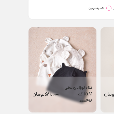
جدیدترین
کلاه نوزادی نخی
ومان
59.000
تومان
H&Mکد
t000418
کلاه روباه کد