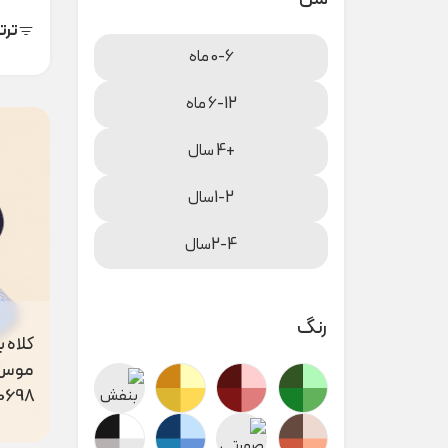
ترت
0-6 ماه
6-12 ماه
+4 سال
1-2سال
2-4سال
رنگ
کلاه 
موس 
0698
ست کل
رینگی