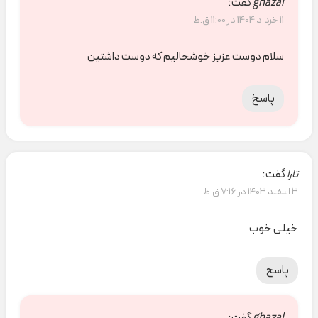
ghazal
گفت:
11 خرداد 1404 در 11:00 ق.ظ
سلام دوست عزیز خوشحالیم که دوست داشتین
پاسخ
تارا
گفت:
3 اسفند 1403 در 7:16 ق.ظ
خیلی خوب
پاسخ