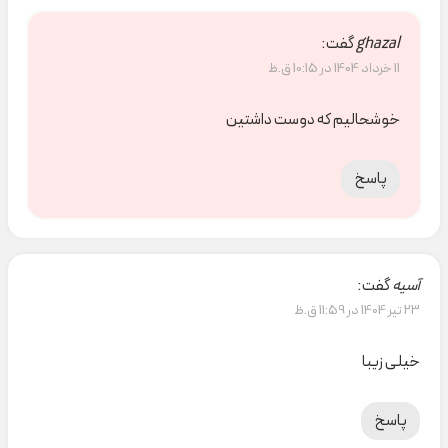
ghazal
گفت:
11 خرداد 1404 در 10:15 ق.ظ
خوشحالیم که دوست داشتین
پاسخ
آسیه
گفت:
23 تیر 1404 در 11:59 ق.ظ
خیلی زیبا
پاسخ