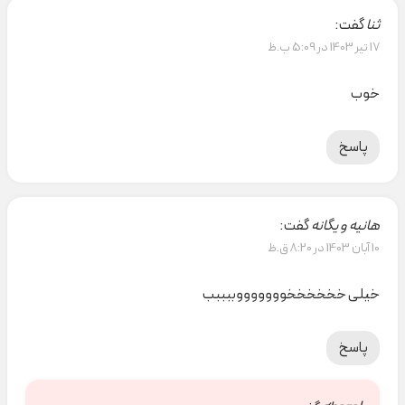
ثنا
گفت:
17 تیر 1403 در 5:09 ب.ظ
خوب
پاسخ
هانیه و یگانه
گفت:
10 آبان 1403 در 8:20 ق.ظ
خیلی خخخخخخوووووووببببب
پاسخ