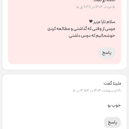
ghazal
گفت:
5 مرداد 1404 در 9:38 ق.ظ
سلام تارا عزیز💗
مرسی از وقتی که گذاشتی و مطالعه کردی
خوشحالیم که دوس داشتی
پاسخ
ملینا
گفت:
18 اردیبهشت 1404 در 12:54 ب.ظ
خوب بو
پاسخ