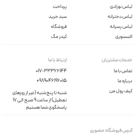
لباس نوزادی
پرداخت
لباس دخترانه
سبد خرید
لباس پسرانه
فروشگاه
اکسسوری
کیدز مگ
خدمات مشتریان
ارتباط با ما
تماس با ما
017-33366144
+989046196015
درباره ما
کیف پول من
شنبه تا پنج‌شنبه (غیر از روزهای
تعطیل) از ساعت 9 صبح الی 17
پاسخگوی شما هستیم
آدرس فروشگاه حضوری