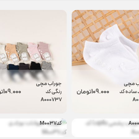
ب مچی
جوراب مچی
109.000
تومان
109.000
تو
ساده کد
رنگی کد
A000737
A0
وراب
جوراب حیوانات
198.000
تومان
98.000
تو
پشمی Lupilu کد
نوزادی
A00
کدM0037
 نایک
98.000
تومان
کد
جوراب پاپیون ‌و