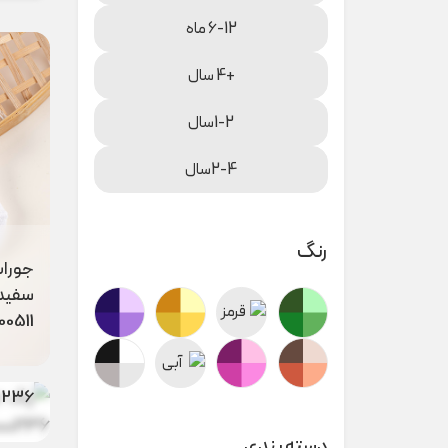
6-12 ماه
+4 سال
1-2سال
2-4سال
رنگ
جورا
سفید 
00511
پک ج
0236
جوراب
دسته بندی
رنگی 