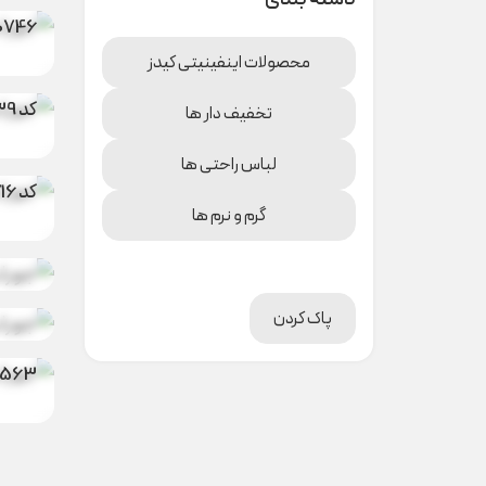
0746
محصولات اینفینیتی کیدز
کد A000739
تخفیف دار ها
جوراب 
لباس راحتی ها
کد A000716
جوراب
گرم و نرم ها
23 کد A000546
جوراب 
0574
پاک کردن
جوراب
0563