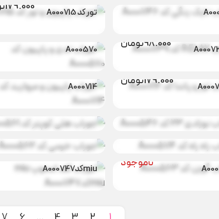
179.000
تو
A00
تور کد A000715
جوراب تدی و
98.000
تو
جوراب RELAX
پاپیون کد
98.000
تومان
A000570
جوراب پاپیون و
179.000
تو
تور و پاندا
مروارید کد
179.000
تومان
جوراب هلی
A000714
نامو
 نوزادی
کوپتر کد
ناموجود
A000561
راه راه کد
جوراب خرسی کد
ناموجود
نامو
A000562
A00
جوراب کف
نامو
 گوزن کد
استوپ miu
ناموجود
A00
miuکدA000747
7
6
…
4
3
2
1