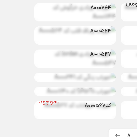
مان
A000744
جوراب زرباف
مان
98.000
تومان
قلب کد
A000564
جوراب نوزادی
مان
ناموجود
Jordan کد
A000547
جود
جوراب رنگی کد
ناموجود
A000241
جوراب SPorTs
جود
ناموجود
کد A000740
جود
جوراب حیوانات
ناموجود
کد A000567
8