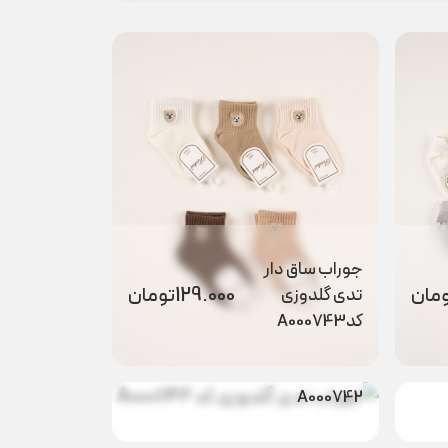
جوراب ساق دار
مان
129.000
تومان
تدی گلدوزی
کدA000743
جوراب تدی
مان
129.000
تومان
گلدوزی کد
A000742
جوراب نوزادی
98.000
تومان
خرگوش کد