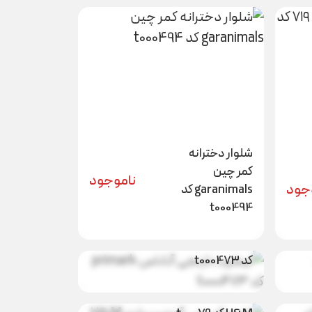
شلوار دخترانه
کمر چین
ناموجود
جود
garanimals کد
t000494
تیشرت نارنجی
جود
ناموجود
آناناس primark
کد t000473
بادی کبریتی
جود
ناموجود
آستین بلند