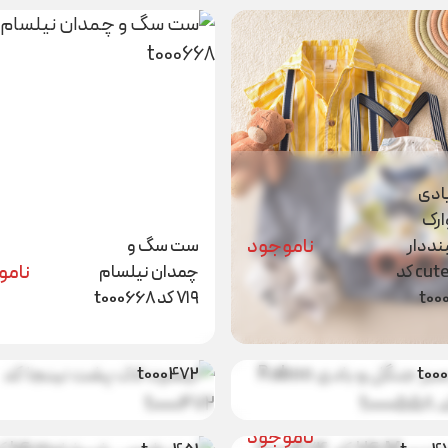
ادی
ارک
ناموجود
ددار
ست سگ و
نامو
cutekola کد
چمدان نیلسام
سبز جنگل و
t00
۷۱۹ کد t000668
بادی Raboo
تیشرت لاک پشت
ناموجود
نامو
1662 کد
نینجا کد
t000472
t00
ست طوسی
نامو
تیشرت ببر H&M
شیرشاهh&m کد
ناموجود