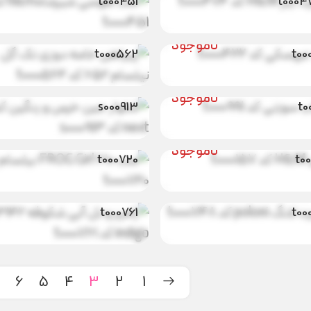
پیراهن خامه
t000451
دوزی تک گل
نامو
روسکی کد
نیلسام ۶۵۲ کد
ناموجود
شلوار جین خرس
t000562
t00
و رنگین کمان
نامو
 سوزنی کد
next کد
ناموجود
s000913
t0
ست FROG Girl
نامو
بادی H&M کد
۶۱۰ نیلسام کد
ناموجود
رامپر و تل آبی
t000720
t0
 لانگ
شکوفه ۱۳۱۴۲
نامو
ناموجود
poloni کد
indigo کد
t000761
t00
6
5
4
3
2
1