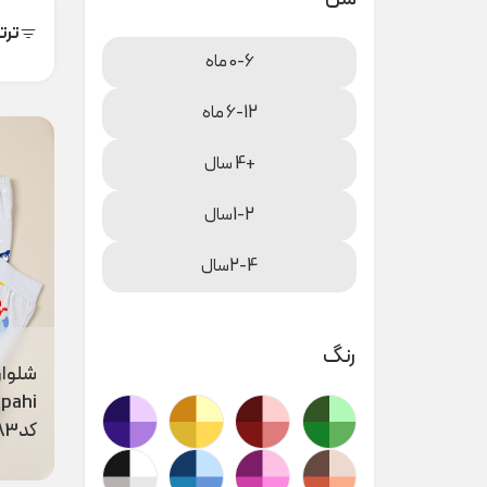
ترت
0-6 ماه
6-12 ماه
+4 سال
1-2سال
2-4سال
رنگ
شلوار
pahi
کدt00083