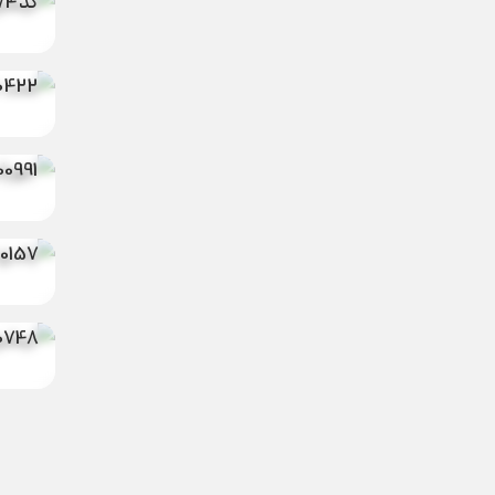
کد t000474
ست ع
0422
جوراب
00991
00157
تیشرت
0748