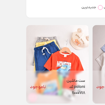
جدیدترین
ست ماشین
جود
ناموجود
poloni کد
t000718