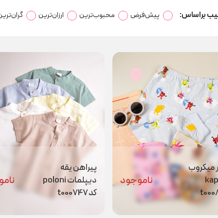
یب براساس:
پیش‌فرض
محبوب‌ترین
ارزان‌ترین
گران‌ترین
 میکروب
پیراهن یقه
ناموجود
نامو
kap
دیپلمات poloni
کد t000747