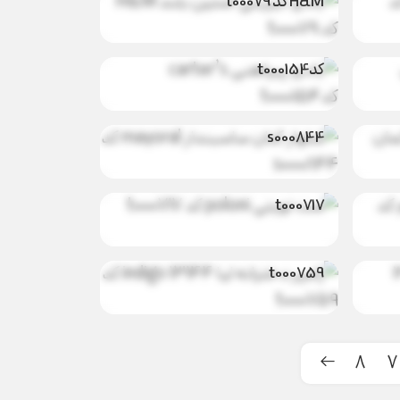
H&M کد t00079
بادی پیراهنی
جود
ناموجود
carter’s
شلوار کتان
کدt000154
ساسبندار
جود
ناموجود
mayoral کد
s000844
ست تویتی
جود
ناموجود
poloni کد
t000717
رامپر دخترانه لیا
جود
ناموجود
indigo 13144 کد
t000759
8
7