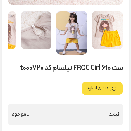
ست FROG Girl ۶۱۰ نیلسام کد t000720
راهنمای اندازه
ناموجود
قیمت: