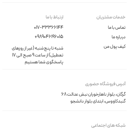
خدمات مشتریان
ارتباط با ما
تماس با ما
017-33366144
+989046196015
درباره ما
کیف پول من
شنبه تا پنج‌شنبه (غیر از روزهای
تعطیل) از ساعت 9 صبح الی 17
پاسخگوی شما هستیم
آدرس فروشگاه حضوری
گرگان، بلوار ناهارخوران نبش عدالت 68
گنبدکاووس، ابتدای بلوار دانشجو
شبکه های اجتماعی