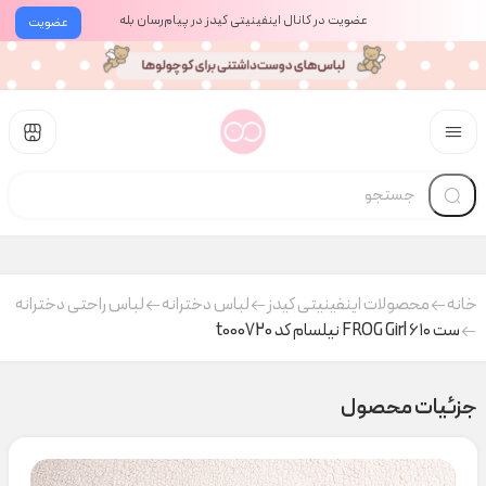
عضویت در کانال اینفینیتی کیدز در پیام‌رسان بله
عضویت
خانه
محصولات اینفینیتی کیدز
لباس دخترانه
لباس راحتی دخترانه
ست FROG Girl ۶۱۰ نیلسام کد t000720
جزئیات محصول