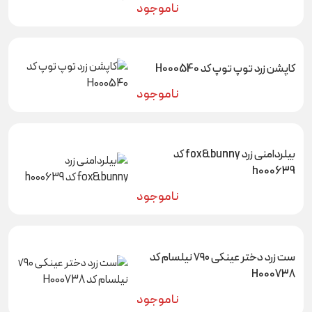
ناموجود
کاپشن زرد توپ توپ کد H000540
ناموجود
بیلردامنی زرد fox&bunny کد
h000639
ناموجود
ست زرد دختر عینکی ۷۹۰ نیلسام کد
H000738
ناموجود