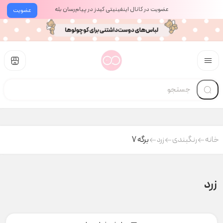
عضویت در کانال اینفینیتی کیدز در پیام‌رسان بله
عضویت
خانه
رنگبندی
زرد
برگه 7
زرد