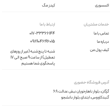
اکسسوری
کیدز مگ
خدمات مشتریان
ارتباط با ما
تماس با ما
017-33366144
+989046196015
درباره ما
کیف پول من
شنبه تا پنج‌شنبه (غیر از روزهای
تعطیل) از ساعت 9 صبح الی 17
پاسخگوی شما هستیم
آدرس فروشگاه حضوری
گرگان، بلوار ناهارخوران نبش عدالت 68
گنبدکاووس، ابتدای بلوار دانشجو