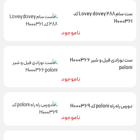
ست سام Lovey dovey 288 کد
H000361
ناموجود
ست نوزادی فیل و شیر H000366
poloni
ناموجود
دورس راه راه poloni کد H000369
ناموجود