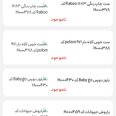
ست چاپ رنگی ۱۶۸۳ Raboo کد
H000378
ناموجود
ست خرس کلاه دار ۹۷۱ poloni کد
H000388
ناموجود
بلوز دورس Baby go کد H000430
ناموجود
پاپوش حیوانات کد H000459