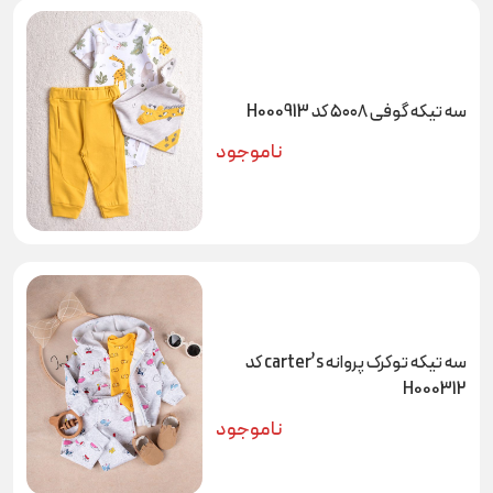
سه تیکه گوفی ۵۰۰۸ کد H000913
ناموجود
سه تیکه توکرک پروانه carter’s کد
H000312
ناموجود