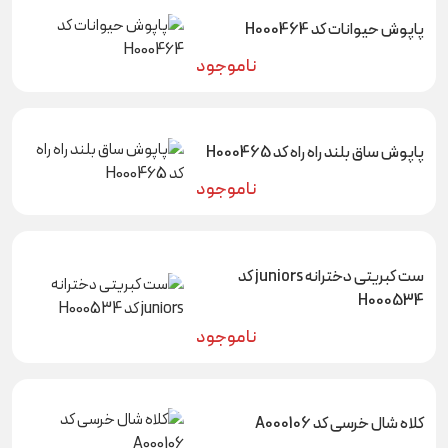
پاپوش حیوانات کد H000464
ناموجود
پاپوش ساق بلند راه راه کد H000465
ناموجود
ست کبریتی دخترانه juniors کد
H000534
ناموجود
کلاه شال خرسی کد A000106