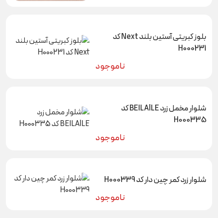
بلوز کبریتی آستین بلند Next کد
H000231
ناموجود
شلوار مخمل زرد BEILAlLE کد
H000335
ناموجود
شلوار زرد کمر چین دار کد H000339
ناموجود