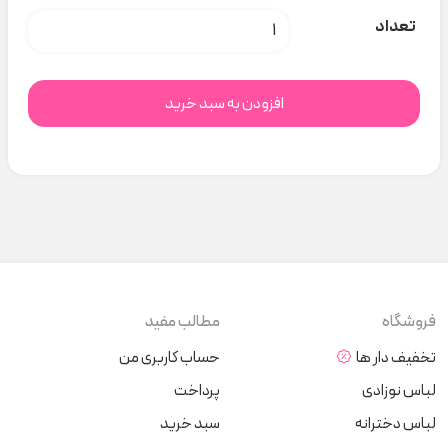
بیلر سبز جنگل و بادی Raboo 1662 کد t000558 عدد
تعداد
افزودن به سبد خرید
فروشگاه
مطالب مفید
تخفیف دار ها
حساب کاربری من
لباس نوزادی
پرداخت
لباس دخترانه
سبد خرید