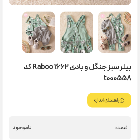
بیلر سبز جنگل و بادی Raboo 1662 کد
t000558
راهنمای اندازه
ناموجود
قیمت: