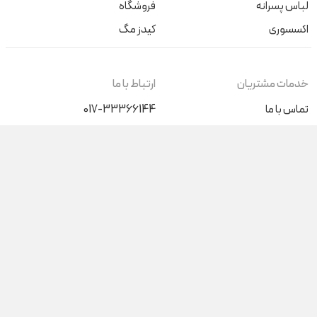
لباس پسرانه
فروشگاه
اکسسوری
کیدز مگ
خدمات مشتریان
ارتباط با ما
تماس با ما
017-33366144
+989046196015
درباره ما
کیف پول من
شنبه تا پنج‌شنبه (غیر از روزهای
تعطیل) از ساعت 9 صبح الی 17
پاسخگوی شما هستیم
آدرس فروشگاه حضوری
گرگان، بلوار ناهارخوران نبش عدالت 68
گنبدکاووس، ابتدای بلوار دانشجو