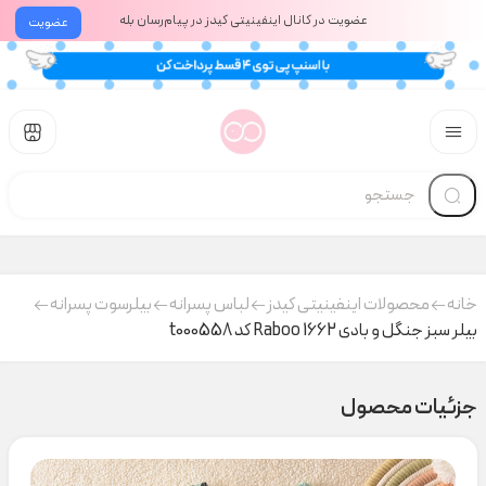
عضویت در کانال اینفینیتی کیدز در پیام‌رسان بله
عضویت
خانه
محصولات اینفینیتی کیدز
لباس پسرانه
بیلرسوت پسرانه
بیلر سبز جنگل و بادی Raboo 1662 کد t000558
جزئیات محصول