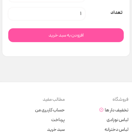
تیشرت لانگ poloni کد t000748 عدد
تعداد
افزودن به سبد خرید
فروشگاه
مطالب مفید
تخفیف دار ها
حساب کاربری من
لباس نوزادی
پرداخت
لباس دخترانه
سبد خرید