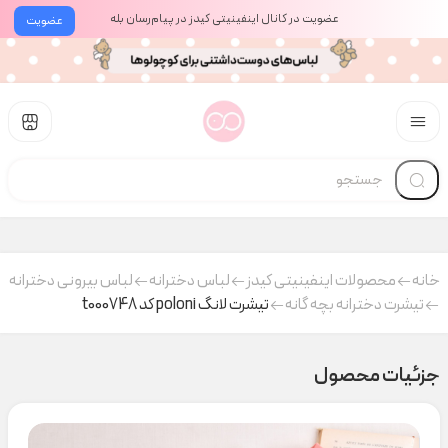
عضویت در کانال اینفینیتی کیدز در پیام‌رسان بله
عضویت
خانه
محصولات اینفینیتی کیدز
لباس دخترانه
لباس بیرونی دخترانه
تیشرت دخترانه بچه گانه
تیشرت لانگ poloni کد t000748
جزئیات محصول