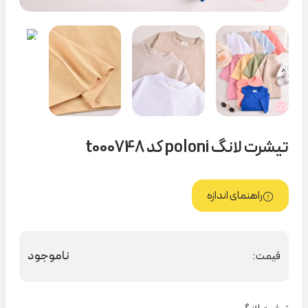
تیشرت لانگ poloni کد t000748
راهنمای اندازه
ناموجود
قیمت: