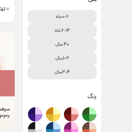
ترت
0-6 ماه
6-12 ماه
+4 سال
1-2سال
2-4سال
رنگ
سرهمی
0336