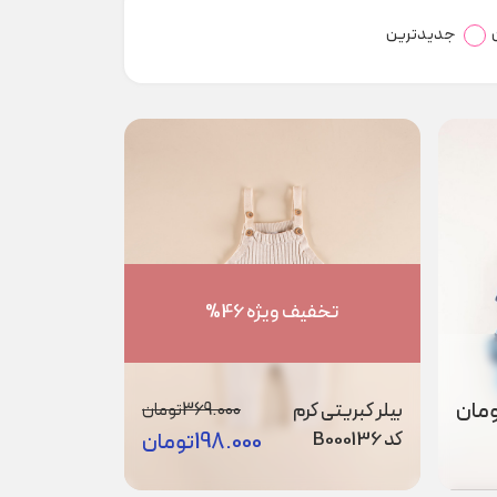
جدیدترین
تخفیف ویژه 46%
مان
بیلر کبریتی کرم
369.000
تومان
کد B000136
198.000
تومان