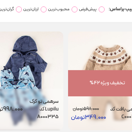
یب براساس:
پیش‌فرض
محبوب‌ترین
ارزان‌ترین
گران‌ترین
تخفیف ویژه 42%
سرهمی تو کرک
998.000
تو
 بافت کد
Lupilu کد
598.000
تومان
A000335
C00
349.000
تومان