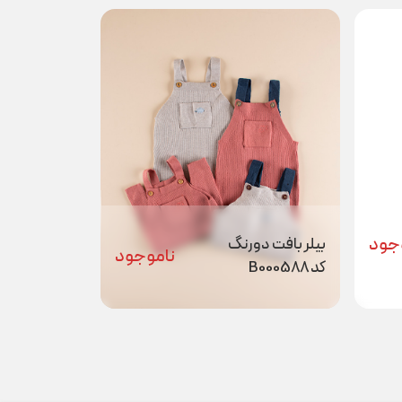
جود
بیلر بافت دورنگ
ناموجود
کد B000588