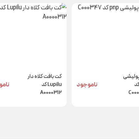
ولیشی
کت بافت کلاه دار
ناموجود
نامو
p کد
Lupilu کد
A0000312
C00