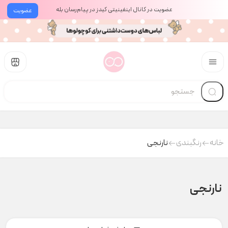
عضویت در کانال اینفینیتی کیدز در پیام‌رسان بله
عضویت
خانه
رنگبندی
نارنجی
نارنجی