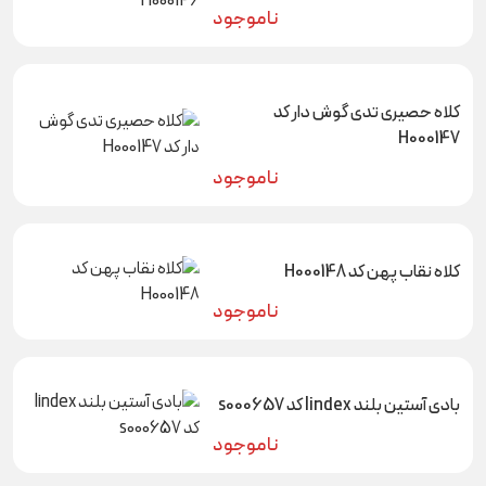
ناموجود
کلاه حصیری تدی گوش دار کد
H000147
ناموجود
کلاه نقاب پهن کد H000148
ناموجود
بادی آستین بلند lindex کد s000657
ناموجود