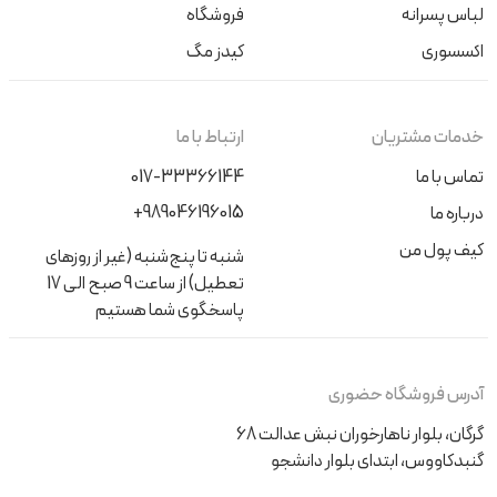
لباس پسرانه
فروشگاه
اکسسوری
کیدز مگ
خدمات مشتریان
ارتباط با ما
تماس با ما
017-33366144
+989046196015
درباره ما
کیف پول من
شنبه تا پنج‌شنبه (غیر از روزهای
تعطیل) از ساعت 9 صبح الی 17
پاسخگوی شما هستیم
آدرس فروشگاه حضوری
گرگان، بلوار ناهارخوران نبش عدالت 68
گنبدکاووس، ابتدای بلوار دانشجو