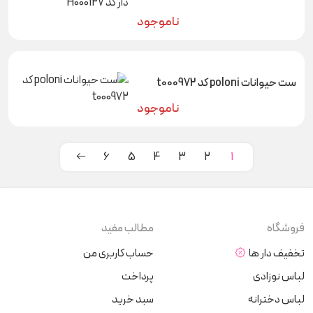
ناموجود
ست حیوانات poloni کد t000972
ناموجود
6
5
4
3
2
1
فروشگاه
مطالب مفید
تخفیف دار ها
حساب کاربری من
لباس نوزادی
پرداخت
لباس دخترانه
سبد خرید