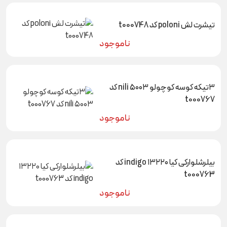
تیشرت لش poloni کد t000748
ناموجود
۳تیکه کوسه کوچولو ۵۰۰۳ nili کد
t000767
ناموجود
بیلرشلوارکی کیا ۱۳۲۲۰ indigo کد
t000763
ناموجود