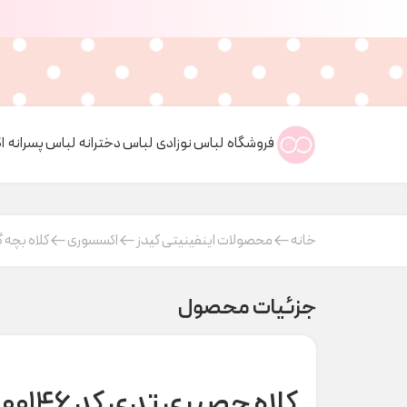
فروشگاه
لباس نوزادی
لباس دخترانه
لباس پسرانه
ا
خانه
محصولات اینفینیتی کیدز
اکسسوری
کلاه بچه گ
جزئیات محصول
کلاه حصیری تدی کد H000146