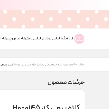
فروشگاه
لباس نوزادی
لباس دخترانه
لباس پسرانه
ا
خانه
محصولات اینفینیتی کیدز
اکسسوری
کلاه ببعی کد 45
جزئیات محصول
کلاه ببعی کد H000145