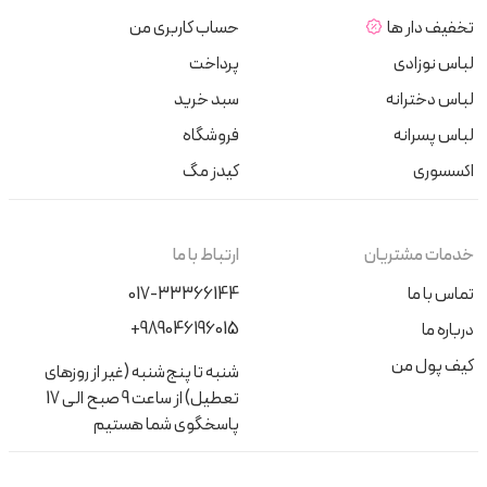
تخفیف دار ها
حساب کاربری من
لباس نوزادی
پرداخت
لباس دخترانه
سبد خرید
لباس پسرانه
فروشگاه
اکسسوری
کیدز مگ
خدمات مشتریان
ارتباط با ما
تماس با ما
017-33366144
+989046196015
درباره ما
کیف پول من
شنبه تا پنج‌شنبه (غیر از روزهای
تعطیل) از ساعت 9 صبح الی 17
پاسخگوی شما هستیم