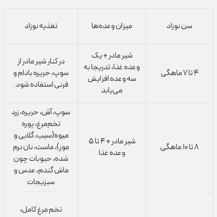
سن نوزاد
میزان وعده‌ها
تغذیه نوزاد
شیر مادر + یک
در کنار شیر مادر از
وعده غذا، تدریجا به
۴ تا ۷ ماهگی
سوپ، حریره بادام و
سه وعده افزایش
فرنی استفاده شود.
می‌یابد
سوپ، آش، حریره‌، زرد
تخم‌مرغ، پوره
میوه(سیب، گلابی و
شیر مادر + ۴ تا ۵
۸ تا ۱۰ ماهگی
موز)، ماست، نان نرم
وعده غذا
شده، حبوبات چون
ماش گندم، عدس و
سبزیجات
تخم مرغ کامل،