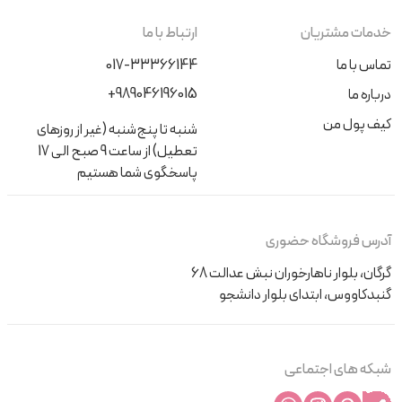
خدمات مشتریان
ارتباط با ما
تماس با ما
017-33366144
+989046196015
درباره ما
کیف پول من
شنبه تا پنج‌شنبه (غیر از روزهای
تعطیل) از ساعت 9 صبح الی 17
پاسخگوی شما هستیم
آدرس فروشگاه حضوری
گرگان، بلوار ناهارخوران نبش عدالت 68
گنبدکاووس، ابتدای بلوار دانشجو
شبکه های اجتماعی