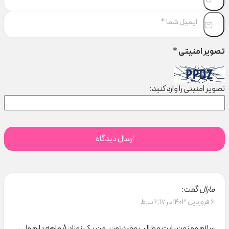
تصویر امنیتی
*
تصویر امنیتی را وارد کنید:
مارال
گفت:
6 فروردین 1403 در 2:17 ب.ظ
سلام ممنون بابت مطالب مفیدتون. من یک نوزاد 8 ماهه دارم ولی