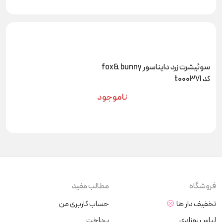
سوئیشرت زرد دایناسور fox& bunny
کد t000371
ناموجود
فروشگاه
مطالب مفید
تخفیف دار ها
حساب کاربری من
لباس نوزادی
پرداخت