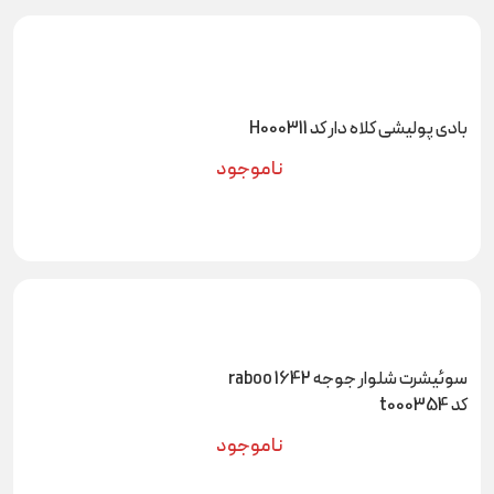
بادی پولیشی کلاه دار کد H000311
ناموجود
سوئیشرت شلوار جوجه raboo 1642
کد t000354
ناموجود