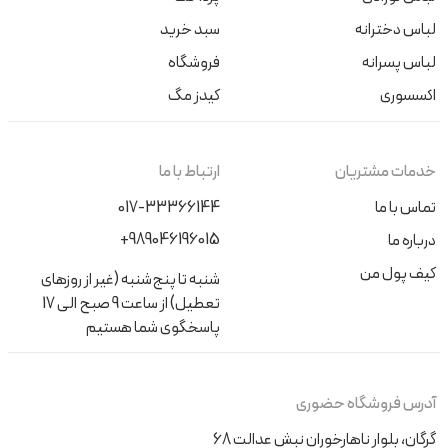
لباس دخترانه
سبد خرید
لباس پسرانه
فروشگاه
اکسسوری
کیدز مگ
خدمات مشتریان
ارتباط با ما
تماس با ما
017-33366144
+989046196015
درباره ما
کیف پول من
شنبه تا پنج‌شنبه (غیر از روزهای
تعطیل) از ساعت 9 صبح الی 17
پاسخگوی شما هستیم
آدرس فروشگاه حضوری
گرگان، بلوار ناهارخوران نبش عدالت 68