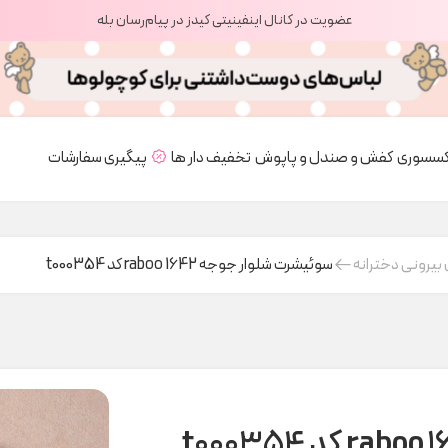
عضویت در کانال اینفینیتی کیدز در پیام‌رسان بله
کسسوری
کفش و صندل و پاپوش
تخفیف دار ها
پیگیری سفارشات
بیرونی دخترانه
سوئیشرت شلوار جوجه raboo 1642 کد t000354