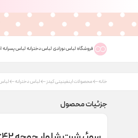
فروشگاه
لباس نوزادی
لباس دخترانه
لباس پسرانه
ا
خانه
محصولات اینفینیتی کیدز
لباس دخترانه
لباس 
جزئیات محصول
سوئیشرت شلوار جوجه raboo 1642 کد t000354