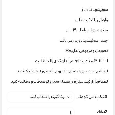
سوئیشرت کلاه دار
وارداتی با کیفیت عالی
سایزبندی از ۰ ماه الی ۳ سال
جنس سوئیشرت دورس می باشد
تعویض و مرجوعی نداریم❌
لطفا 1-3 سانت اختلاف در اندازه گیری را لحاظ کنید
لطفا جهت دیدن راهنمای سایز روی راهنمای اندازه کلیک کنید
لطفا قبل از ثبت سفارش راهنمای سایز و توضیحات و مطالعه کنید
انتخاب سن کودک
سوئیشرت زرد دایناسور fox& bunny کد t000371 عدد
تعداد