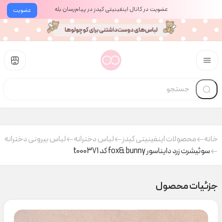
عضویت در کانال اینفینیتی کیدز در پیام‌رسان بله
عضویت
خانه
محصولات اینفینیتی کیدز
لباس دخترانه
لباس بیرونی دخترانه
سوئیشرت زرد دایناسور fox& bunny کد t000371
جزئیات محصول