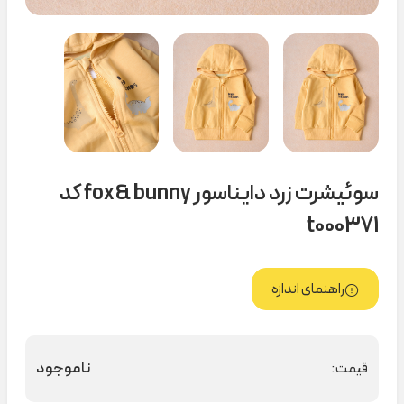
سوئیشرت زرد دایناسور fox& bunny کد
t000371
راهنمای اندازه
ناموجود
قیمت: