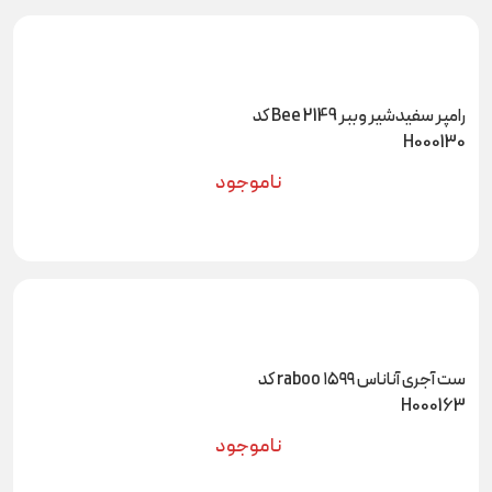
رامپر سفیدشیر وببر 2149 Bee کد
H000130
ناموجود
ست آجری آناناس ۱۵۹۹ raboo کد
H000163
ناموجود