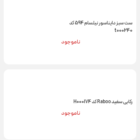
ست سبز دایناسور نیلسام 594 کد
t000240
ناموجود
رکابی سفید Raboo کد H000174
ناموجود