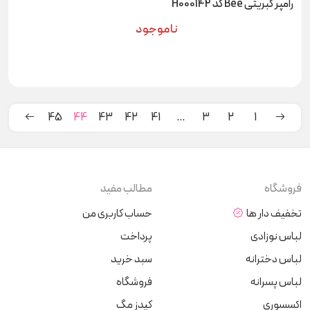
رامپر کبریتی Bee کد H000142
ناموجود
45
44
43
42
41
…
3
2
1
فروشگاه
مطالب مفید
تخفیف دار ها
حساب کاربری من
لباس نوزادی
پرداخت
لباس دخترانه
سبد خرید
لباس پسرانه
فروشگاه
اکسسوری
کیدز مگ