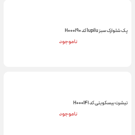
پک شلوارک سبز lupilu کد H000190
ناموجود
تیشرت بیسکویتی کد H000141
ناموجود