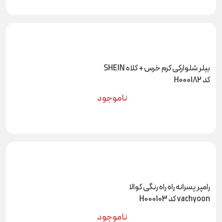
بیلر شلوارکی کرم خرس + کلاه SHEIN
کد H000182
ناموجود
رامپر پسرانه راه راه رنگی کوالا
vachyoon کد H000103
ناموجود