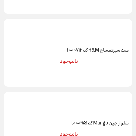
ست سبزتمساح H&M کد t000712
ناموجود
شلوار جین Mango کد t000951
ناموجود