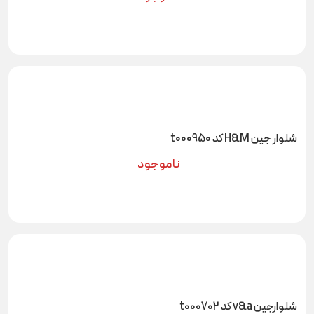
شلوار جین H&M کد t000950
ناموجود
شلوارجین v&a کد t000702