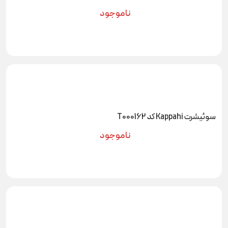
ناموجود
سوئیشرت Kappahi کد T000162
ناموجود