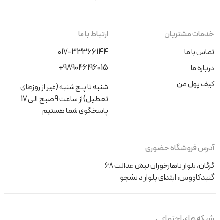
خدمات مشتریان
ارتباط با ما
تماس با ما
017-33366144
+989046196015
درباره ما
کیف پول من
شنبه تا پنج‌شنبه (غیر از روزهای
تعطیل) از ساعت 9 صبح الی 17
پاسخگوی شما هستیم
آدرس فروشگاه حضوری
گرگان، بلوار ناهارخوران نبش عدالت 68
گنبدکاووس، ابتدای بلوار دانشجو
شبکه های اجتماعی