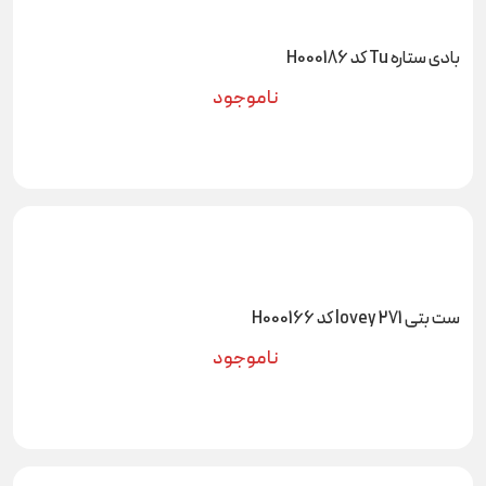
بادی ستاره Tu کد H000186
ناموجود
ست بتی 271 lovey کد H000166
ناموجود