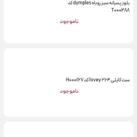
بلوز پسرانه سبز روباه dymples کد
T000288
ناموجود
ست کایلی ۲۶۴ lovey کد H000167
ناموجود