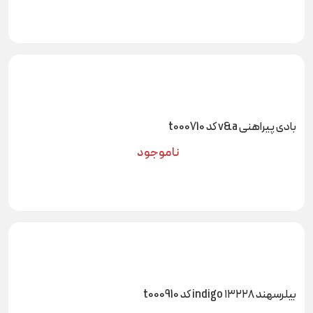
بادی پیراهنی v&a کد t000710
ناموجود
بیلرسهند ۱۳۲۲۸ indigo کد t000910