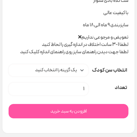
ست کلاه بادی شلوار
با کیفیت عالی
سایزبندی ۹ ماه الی ۱۸ ماه
تعویض و مرجوعی نداریم❌
لطفا 1-3 سانت اختلاف در اندازه گیری را لحاظ کنید
لطفا جهت دیدن راهنمای سایز روی راهنمای اندازه کلیک کنید
انتخاب سن کودک
سه تیکه حلزون nili کد H000641 عدد
تعداد
افزودن به سبد خرید