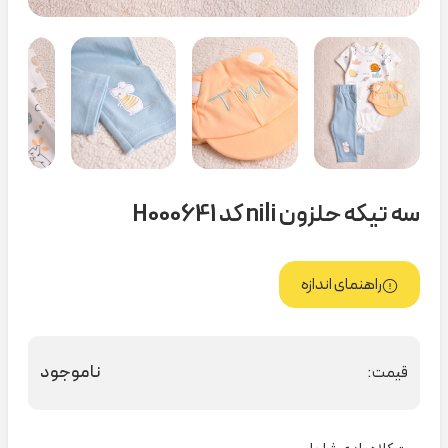
سه تیکه حلزون nili کد H000641
راهنمای اندازه
ناموجود
قیمت: