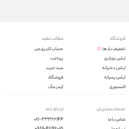
فروشگاه
مطالب مفید
تخفیف دار ها
حساب کاربری من
لباس نوزادی
پرداخت
لباس دخترانه
سبد خرید
لباس پسرانه
فروشگاه
اکسسوری
کیدز مگ
خدمات مشتریان
ارتباط با ما
تماس با ما
017-33366144
+989046196015
درباره ما