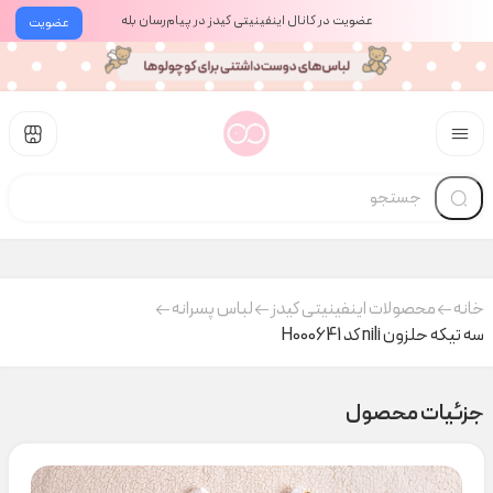
عضویت در کانال اینفینیتی کیدز در پیام‌رسان بله
عضویت
خانه
محصولات اینفینیتی کیدز
لباس پسرانه
سه تیکه حلزون nili کد H000641
جزئیات محصول