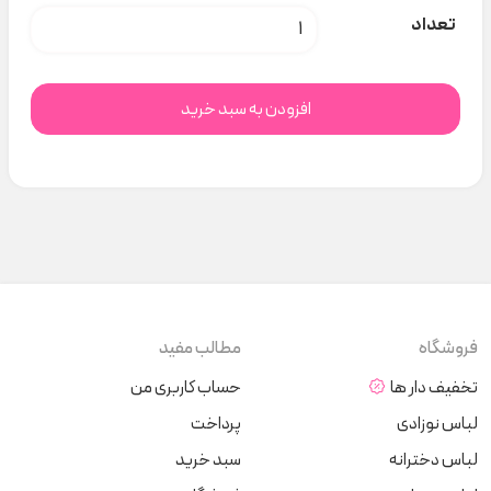
بیلر و بادی راه راه یقه دار کد H000696 عدد
تعداد
افزودن به سبد خرید
فروشگاه
مطالب مفید
تخفیف دار ها
حساب کاربری من
لباس نوزادی
پرداخت
لباس دخترانه
سبد خرید