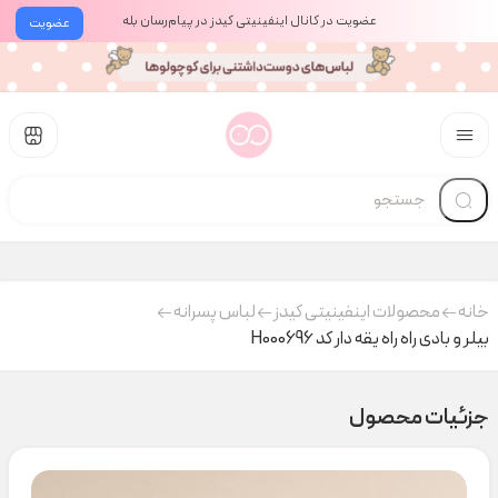
عضویت در کانال اینفینیتی کیدز در پیام‌رسان بله
عضویت
خانه
محصولات اینفینیتی کیدز
لباس پسرانه
بیلر و بادی راه راه یقه دار کد H000696
جزئیات محصول