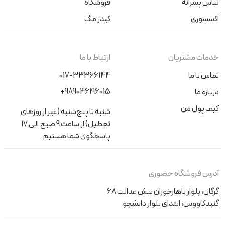
لباس پسرانه
فروشگاه
اکسسوری
کیدز مگ
خدمات مشتریان
ارتباط با ما
تماس با ما
017-33366144
+989046196015
درباره ما
کیف پول من
شنبه تا پنج‌شنبه (غیر از روزهای
تعطیل) از ساعت 9 صبح الی 17
پاسخگوی شما هستیم
آدرس فروشگاه حضوری
گرگان، بلوار ناهارخوران نبش عدالت 68
گنبدکاووس، ابتدای بلوار دانشجو