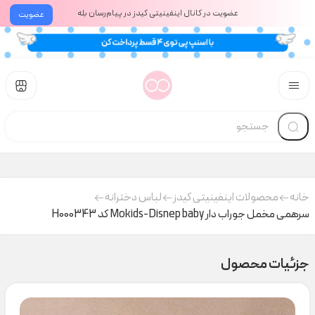
عضویت در کانال اینفینیتی کیدز در پیام‌رسان بله
عضویت
خانه
محصولات اینفینیتی کیدز
لباس دخترانه
سرهمی مخمل جوراب دار Mokids-Disnep baby کد H000343
جزئیات محصول