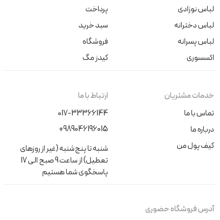
لباس نوزادی
پرداخت
لباس دخترانه
سبد خرید
لباس پسرانه
فروشگاه
اکسسوری
کیدز مگ
خدمات مشتریان
ارتباط با ما
تماس با ما
017-33366144
+989046196015
درباره ما
کیف پول من
شنبه تا پنج‌شنبه (غیر از روزهای
تعطیل) از ساعت 9 صبح الی 17
پاسخگوی شما هستیم
آدرس فروشگاه حضوری