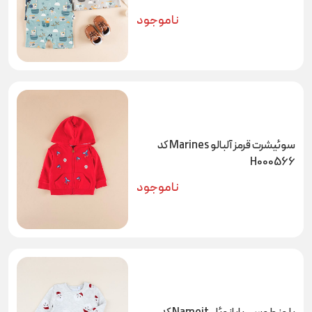
ناموجود
سوئیشرت قرمز آلبالو Marines کد
H000566
ناموجود