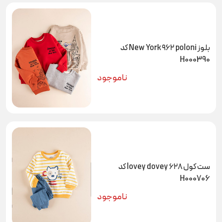
بلوز New York ۹۶۲ poloni کد
H000390
ناموجود
ست کول ۶۲۸ lovey dovey کد
H000706
ناموجود