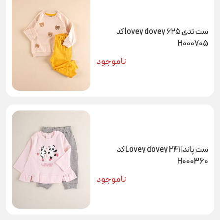
ست تدی ۶۲۵ lovey dovey کد
H000705
ناموجود
ست پاندا Lovey dovey 241 کد
H000360
ناموجود