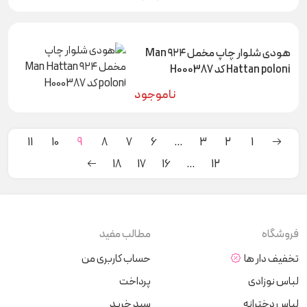
هودی شلوار چاپ مخمل ۹۲۴ Man
Hattan poloni کد H000387
ناموجود
11
10
9
8
7
6
…
3
2
1
18
17
16
…
12
فروشگاه
مطالب مفید
تخفیف دار ها
حساب کاربری من
لباس نوزادی
پرداخت
لباس دخترانه
سبد خرید