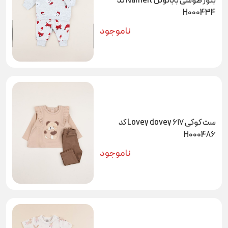
بلوز طوسی بابانوئل Nameit کد
H000434
ناموجود
ست کوکی ۶۱۷ Lovey dovey کد
H000486
ناموجود