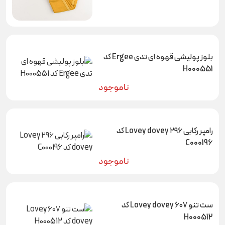
بلوز پولیشی قهوه ای تدی Ergee کد
H000551
ناموجود
رامپر رکابی ۲۹۶ Lovey dovey کد
C000196
ناموجود
ست تنو ۶۰۷ Lovey dovey کد
H000512