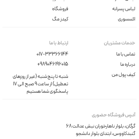
لباس پسرانه
فروشگاه
اکسسوری
کیدز مگ
خدمات مشتریان
ارتباط با ما
تماس با ما
017-33366144
+989046196015
درباره ما
کیف پول من
شنبه تا پنج‌شنبه (غیر از روزهای
تعطیل) از ساعت 9 صبح الی 17
پاسخگوی شما هستیم
آدرس فروشگاه حضوری
گرگان، بلوار ناهارخوران نبش عدالت 68
گنبدکاووس، ابتدای بلوار دانشجو