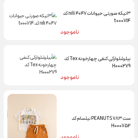
۳تیکه صورتی حیوانات ۴۰۴۷ nili کد
t000714
ناموجود
بیلرشلوارکی کنفی چهارخونه Tex کد
H000279
ناموجود
ست PEANUTS ۷۸۳ نیلسام کد
H000752
ناموجود