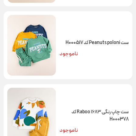
ست Peanuts poloni کد H000517
ناموجود
ست چاپ رنگی ۱۶۸۳ Raboo کد
H000378
ناموجود