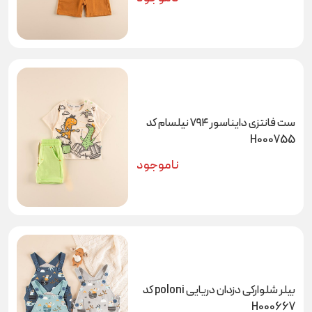
ست فانتزی دایناسور ۷۹۴ نیلسام کد
H000755
ناموجود
بیلر شلوارکی دزدان دریایی poloni کد
H000667