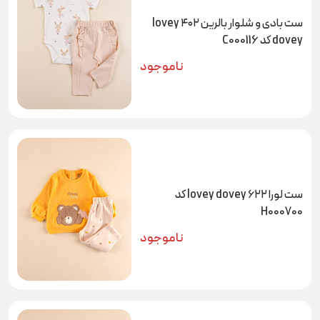
ست بادی و شلوار بالرین ۴۰۲ lovey
dovey کد C000116
ناموجود
ست لورا ۶۲۲ lovey dovey کد
H000700
ناموجود