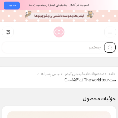
عضویت در کانال اینفینیتی کیدز در پیام‌رسان بله
عضویت
خانه
محصولات اینفینیتی کیدز
لباس پسرانه
ست The world tour کد C000154
جزئیات محصول