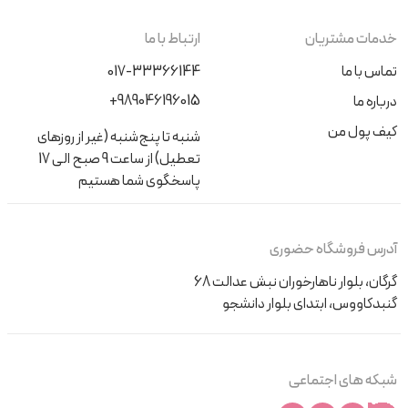
خدمات مشتریان
ارتباط با ما
تماس با ما
017-33366144
+989046196015
درباره ما
کیف پول من
شنبه تا پنج‌شنبه (غیر از روزهای
تعطیل) از ساعت 9 صبح الی 17
پاسخگوی شما هستیم
آدرس فروشگاه حضوری
گرگان، بلوار ناهارخوران نبش عدالت 68
گنبدکاووس، ابتدای بلوار دانشجو
شبکه های اجتماعی