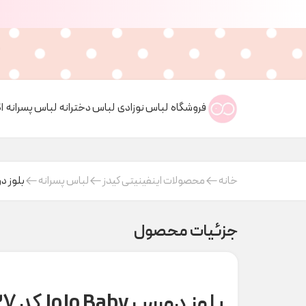
فروشگاه
لباس نوزادی
لباس دخترانه
لباس پسرانه
ا
خانه
محصولات اینفینیتی کیدز
لباس پسرانه
بلوز دورس Jo Baby
جزئیات محصول
بلوز دورس JoJo Baby کد H000437