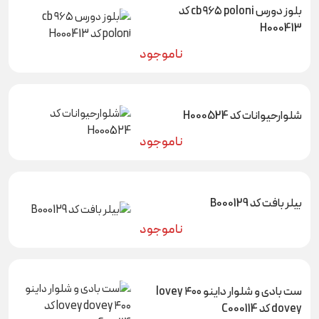
بلوز دورس cb ۹۶۵ poloni کد
H000413
ناموجود
شلوارحیوانات کد H000524
ناموجود
بیلر بافت کد B000129
ناموجود
ست بادی و شلوار داینو ۴۰۰ lovey
dovey کد C000114