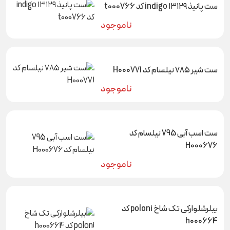
ست پانیذ ۱۳۱۲۹ indigo کد t000766
ناموجود
ست شیر ۷۸۵ نیلسام کد H000771
ناموجود
ست اسب آبی 795 نیلسام کد
H000676
ناموجود
بیلرشلوارکی تک شاخ poloni کد
h000664