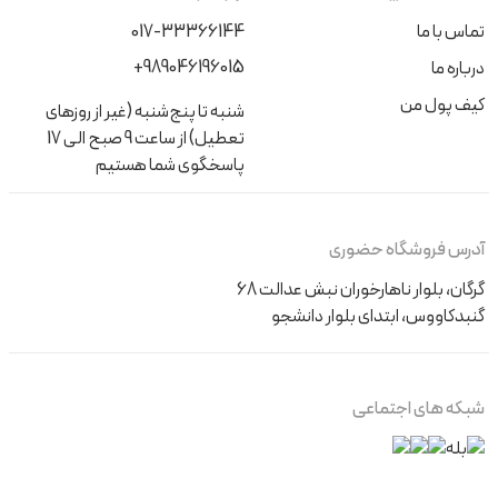
تماس با ما
017-33366144
+989046196015
درباره ما
کیف پول من
شنبه تا پنج‌شنبه (غیر از روزهای
تعطیل) از ساعت 9 صبح الی 17
پاسخگوی شما هستیم
آدرس فروشگاه حضوری
گرگان، بلوار ناهارخوران نبش عدالت 68
گنبدکاووس، ابتدای بلوار دانشجو
شبکه های اجتماعی