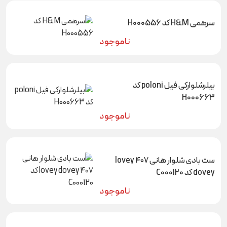
سرهمی H&M کد H000556
ناموجود
بیلرشلوارکی فیل poloni کد
H000663
ناموجود
ست بادی شلوار هانی ۴۰۷ lovey
dovey کد C000120
ناموجود