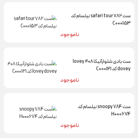
ست safari tour ۷۸۲ نیلسام کد
C000153
ناموجود
ست بادی شلوارآنیکا ۴۰۸ lovey
dovey کد C000121
ناموجود
ست snoopy 784 نیلسام کد
H000674
ناموجود