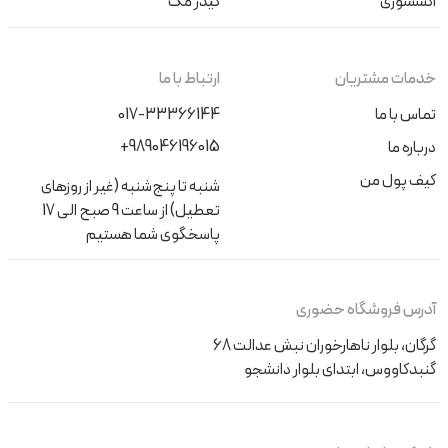
اکسسوری
کیدز مگ
خدمات مشتریان
ارتباط با ما
تماس با ما
017-33366144
+989046196015
درباره ما
کیف پول من
شنبه تا پنج‌شنبه (غیر از روزهای
تعطیل) از ساعت 9 صبح الی 17
پاسخگوی شما هستیم
آدرس فروشگاه حضوری
گرگان، بلوار ناهارخوران نبش عدالت 68
گنبدکاووس، ابتدای بلوار دانشجو