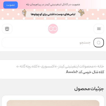
عضویت در کانال اینفینیتی کیدز در پیام‌رسان بله
عضویت
خانه
محصولات اینفینیتی کیدز
اکسسوری
کلاه بچه گانه
کلاه شال خرسی کد A000106
جزئیات محصول