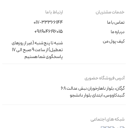
خدمات مشتریان
ارتباط با ما
تماس با ما
017-33366144
+989046196015
درباره ما
کیف پول من
شنبه تا پنج‌شنبه (غیر از روزهای
تعطیل) از ساعت 9 صبح الی 17
پاسخگوی شما هستیم
آدرس فروشگاه حضوری
گرگان، بلوار ناهارخوران نبش عدالت 68
گنبدکاووس، ابتدای بلوار دانشجو
شبکه های اجتماعی