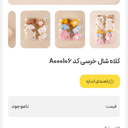
کلاه شال خرسی کد A000106
راهنمای اندازه
ناموجود
قیمت: