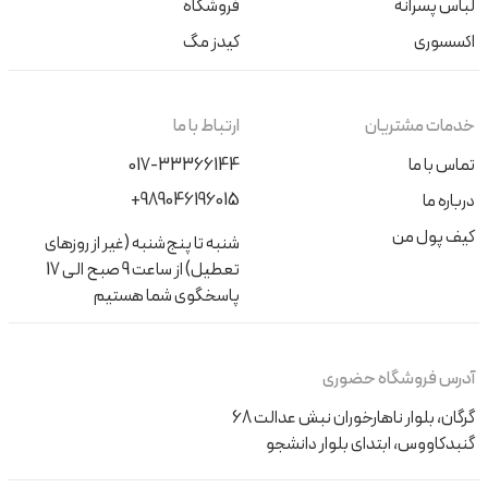
لباس پسرانه
فروشگاه
اکسسوری
کیدز مگ
خدمات مشتریان
ارتباط با ما
تماس با ما
017-33366144
+989046196015
درباره ما
کیف پول من
شنبه تا پنج‌شنبه (غیر از روزهای
تعطیل) از ساعت 9 صبح الی 17
پاسخگوی شما هستیم
آدرس فروشگاه حضوری
گرگان، بلوار ناهارخوران نبش عدالت 68
گنبدکاووس، ابتدای بلوار دانشجو