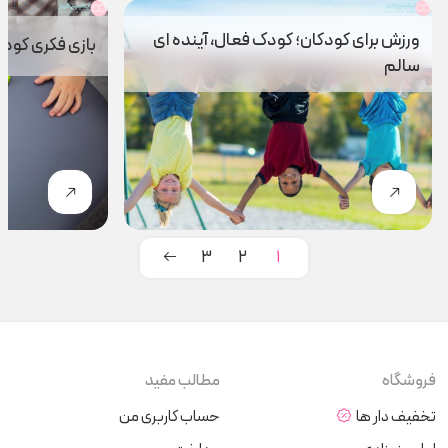
ورزش برای کودکان؛ کودک فعال، آینده ای
بازی فکری کودک
سالم
3
2
1
فروشگاه
مطالب مفید
تخفیف دار ها
حساب کاربری من