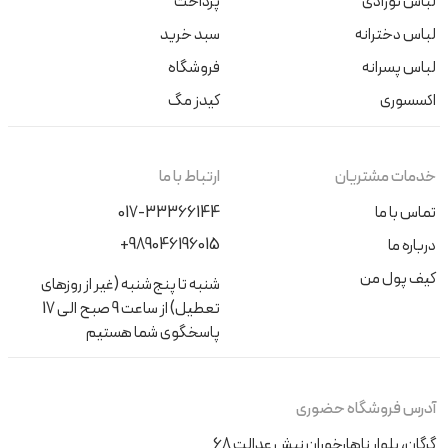
لباس نوزادی
پرداخت
لباس دخترانه
سبد خرید
لباس پسرانه
فروشگاه
اکسسوری
کیدز مگ
خدمات مشتریان
ارتباط با ما
تماس با ما
017-33366144
+989046196015
درباره ما
کیف پول من
شنبه تا پنج‌شنبه (غیر از روزهای
تعطیل) از ساعت 9 صبح الی 17
پاسخگوی شما هستیم
آدرس فروشگاه حضوری
گرگان، بلوار ناهارخوران نبش عدالت 68