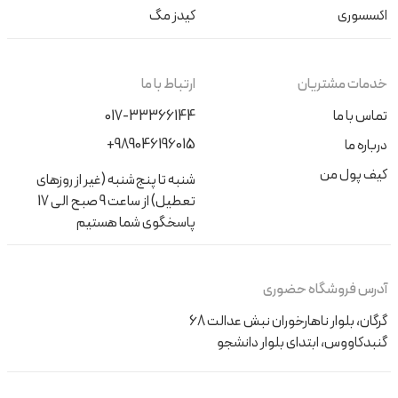
اکسسوری
کیدز مگ
خدمات مشتریان
ارتباط با ما
تماس با ما
017-33366144
+989046196015
درباره ما
کیف پول من
شنبه تا پنج‌شنبه (غیر از روزهای
تعطیل) از ساعت 9 صبح الی 17
پاسخگوی شما هستیم
آدرس فروشگاه حضوری
گرگان، بلوار ناهارخوران نبش عدالت 68
گنبدکاووس، ابتدای بلوار دانشجو