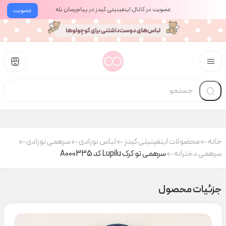
عضویت در کانال اینفینیتی کیدز در پیام‌رسان بله
عضویت
خانه
محصولات اینفینیتی کیدز
لباس نوزادی
سرهمی نوزادی
سرهمی دخترانه
سرهمی تو کرک Lupilu کد A000335
جزئیات محصول