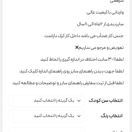
سرهمی
وارداتی با کیفیت عالی
سایزبندی از ۶ماه الی ۸سال
جنس کار ضدآب می باشد داخل کار کرک داراست
تعویض و مرجوعی نداریم❌
لطفا 1-3 سانت اختلاف در اندازه گیری را لحاظ کنید
لطفا جهت دیدن راهنمای سایز روی راهنمای اندازه کلیک کنید
لطفا قبل از ثبت سفارش راهنمای سایز و توضیحات و مطالعه کنید
انتخاب سن کودک
انتخاب رنگ
سرهمی تو کرک Lupilu کد A000335 عدد