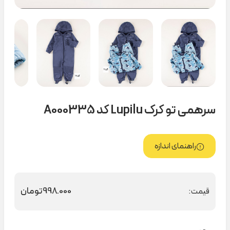
سرهمی تو کرک Lupilu کد A000335
راهنمای اندازه
998.000
تومان
قیمت: