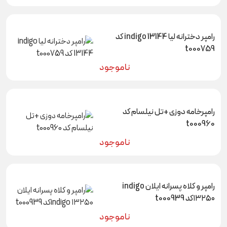
رامپر دخترانه لیا indigo 13144 کد
t000759
ناموجود
رامپرخامه دوزی +تل نیلسام کد
t000960
ناموجود
رامپر و کلاه پسرانه ایلان indigo
۱۳۲۵۰کد t000939
ناموجود