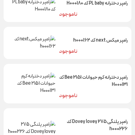
رامپر دخترانه PL baby کد H000180
ناموجود
رامپر میکس next کد h000162
ناموجود
رامپر دخترانه کرم حیوانات 2151 Bee کد
H000131
ناموجود
رامپر پلنگی 275 Dovey lovey کد
h000226