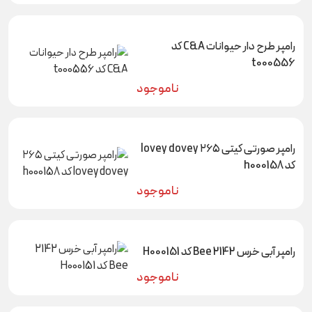
رامپر طرح دار حیوانات C&A کد
t000556
ناموجود
رامپر صورتی کیتی ۲۶۵ lovey dovey
کد h000158
ناموجود
رامپر آبی خرس 2142 Bee کد H000151
ناموجود