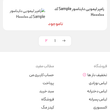
رامپر لیمویی دایناسور Sample کد
H000100
ناموجود
2
1
فروشگاه
مطالب مفید
تخفیف دار ها
حساب کاربری من
لباس نوزادی
پرداخت
لباس دخترانه
سبد خرید
لباس پسرانه
فروشگاه
اکسسوری
کیدز مگ