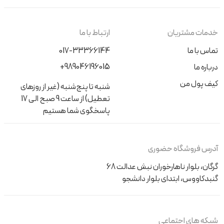
خدمات مشتریان
ارتباط با ما
تماس با ما
017-33366144
+989046196015
درباره ما
کیف پول من
شنبه تا پنج‌شنبه (غیر از روزهای
تعطیل) از ساعت 9 صبح الی 17
پاسخگوی شما هستیم
آدرس فروشگاه حضوری
گرگان، بلوار ناهارخوران نبش عدالت 68
گنبدکاووس، ابتدای بلوار دانشجو
شبکه های اجتماعی