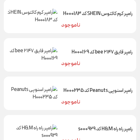
رامپر کرم کاکتوس SHEIN کد H000183
ناموجود
رامپر قایق ۲۱۴۷ bee کد H000169
ناموجود
رامپر اسنوپی Peanuts کد H000235
ناموجود
رامپر راه راه H&M کد s000929