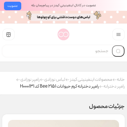
عضویت در کانال اینفینیتی کیدز در پیام‌رسان بله
عضویت
خانه
محصولات اینفینیتی کیدز
لباس نوزادی
رامپر نوزادی
رامپر دخترانه
رامپر دخترانه کرم حیوانات 2151 Bee کد H000131
جزئیات محصول