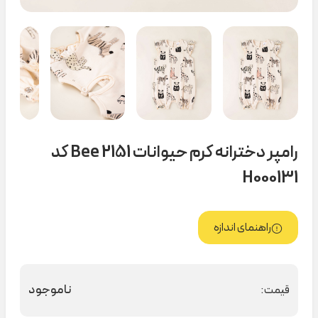
رامپر دخترانه کرم حیوانات 2151 Bee کد
H000131
راهنمای اندازه
ناموجود
قیمت: