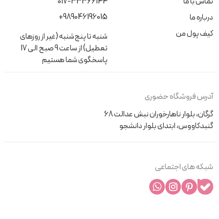
تماس با ما
017-33366144
+989046196015
درباره ما
کیف پول من
شنبه تا پنج‌شنبه (غیر از روزهای
تعطیل) از ساعت 9 صبح الی 17
پاسخگوی شما هستیم
آدرس فروشگاه حضوری
گرگان، بلوار ناهارخوران نبش عدالت 68
گنبدکاووس، ابتدای بلوار دانشجو
شبکه های اجتماعی