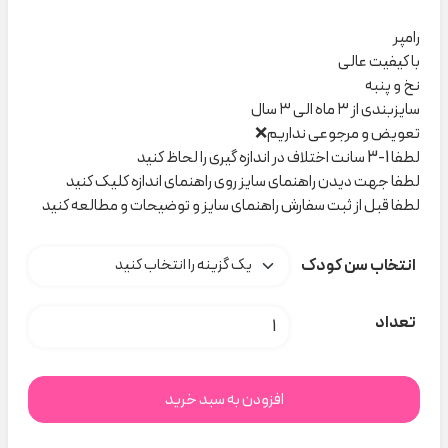
رامپر
با کیفیت عالی
نخ و پنبه
سایزبندی از ۳ ماه الی ۳ سال
تعویض و مرجوعی نداریم❌
لطفا 1-3 سانت اختلاف در اندازه گیری را لحاظ کنید
لطفا جهت دیدن راهنمای سایز روی راهنمای اندازه کلیک کنید
لطفا قبل از ثبت سفارش راهنمای سایز و توضیحات و مطالعه کنید
انتخاب سن کودک
رامپر دخترانه کرم حیوانات 2151 Bee کد H000131 عدد
تعداد
افزودن به سبد خرید