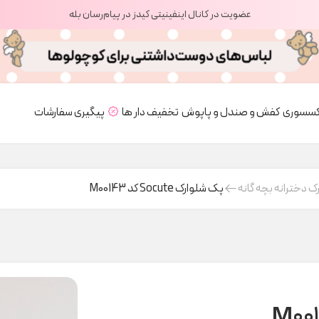
عضویت در کانال اینفینیتی کیدز در پیام‌رسان بله
کسسوری
کفش و صندل و پاپوش
تخفیف دار ها
پیگیری سفارشات
ک دخترانه بچه گانه
پک شلوارک Socute کد M00143