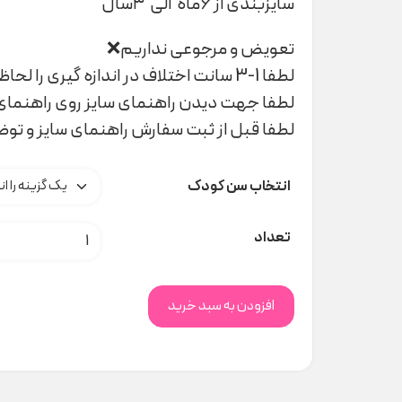
سایزبندی از ۶ماه الی ۳سال
تعویض و مرجوعی نداریم❌
لطفا 1-3 سانت اختلاف در اندازه گیری را لحاظ کنید
لطفا جهت دیدن راهنمای سایز روی راهنمای 
لطفا قبل از ثبت سفارش راهنمای سایز و تو
انتخاب سن کودک
پک شلوارک Socute کد M00143 عدد
تعداد
افزودن به سبد خرید