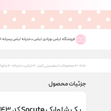
فروشگاه
لباس نوزادی
لباس دخترانه
لباس پسرانه
ا
خانه
محصولات اینفینیتی کیدز
لباس دخترانه
شلوار
جزئیات محصول
پک شلوارک Socute کد M00143