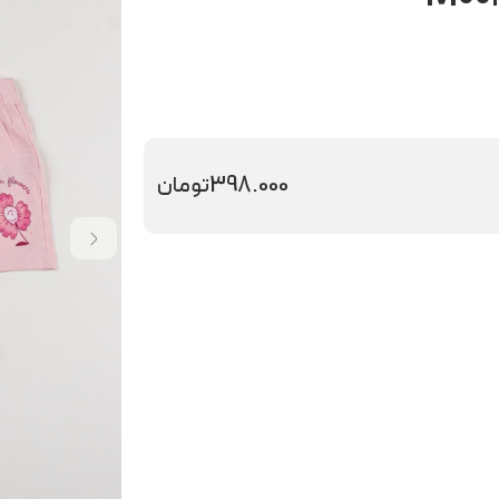
398.000
تومان