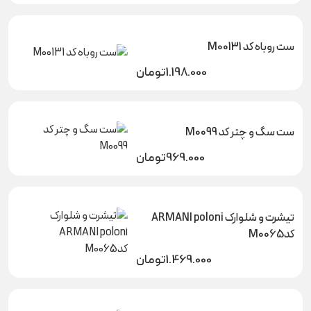
ست روباه کد M00131
1.198.000
تومان
ست سگ و چتر کد M0099
969.000
تومان
تیشرت و شلوارک ARMANI poloni
کدM0065
1.469.000
تومان