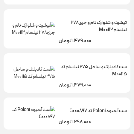
تیشرت و شلوارک تام و جری۲۷۸
نیلسام M00112
1.479.000
تومان
ست کادیلاک و ساحل ۲۷۵ نیلسام کد
M00115
1.479.000
تومان
ست آبمیوه Poloni کد C000897
1.298.000
تومان