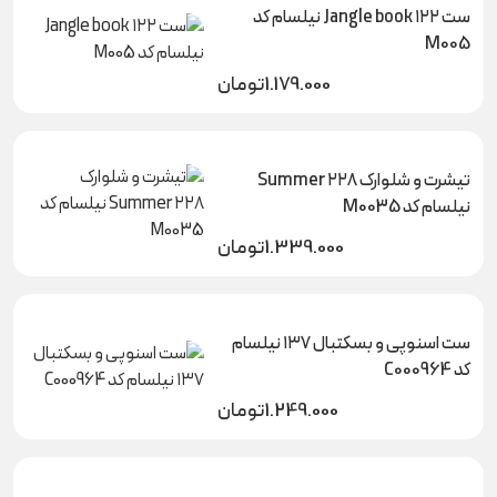
ست Jangle book ۱۲۲ نیلسام کد
M005
1.179.000
تومان
تیشرت و شلوارک Summer ۲۲۸
نیلسام کد M0035
1.339.000
تومان
ست اسنوپی و بسکتبال ۱۳۷ نیلسام
کد C000964
1.249.000
تومان