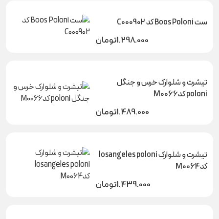
ست Boos Poloni کد C000902
1.298.000
تومان
تیشرت و شلوارک خرس و جنگل
poloni کدM0066
1.489.000
تومان
تیشرت و شلوارک losangeles poloni
کدM0064
1.439.000
تومان