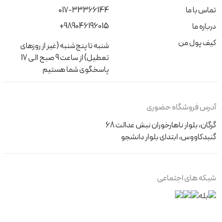
تماس با ما
017-33366144
+989046196015
درباره ما
کیف پول من
شنبه تا پنج‌شنبه (غیر از روزهای
تعطیل) از ساعت 9 صبح الی 17
پاسخگوی شما هستیم
آدرس فروشگاه حضوری
گرگان، بلوار ناهارخوران نبش عدالت 68
گنبدکاووس، ابتدای بلوار دانشجو
شبکه های اجتماعی