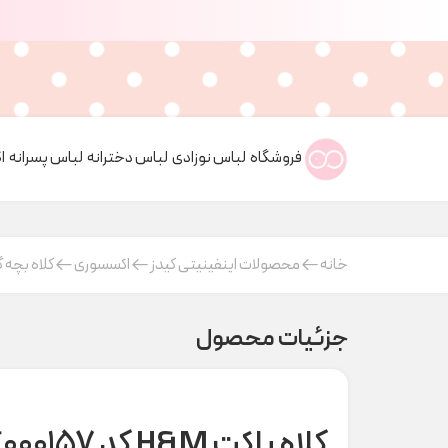
فروشگاه
لباس نوزادی
لباس دخترانه
لباس پسرانه
ا
خانه
محصولات اینفینیتی کیدز
اکسسوری
کلاه بچه گ
جزئیات محصول
کلاه باکت H&M کد C000157