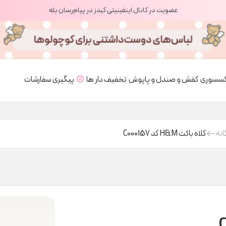
عضویت در کانال اینفینیتی کیدز در پیام‌رسان بله
کسسوری
کفش و صندل و پاپوش
تخفیف دار ها
پیگیری سفارشات
انه
کلاه باکت H&M کد C000157