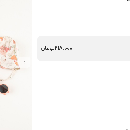
198.000
تومان