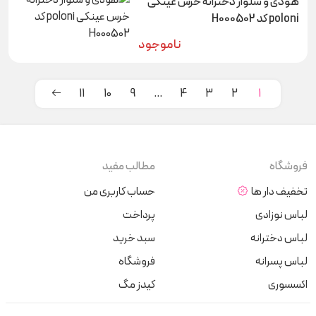
هودی و شلوار دخترانه خرس عینکی
poloni کد H000502
ناموجود
11
10
9
…
4
3
2
1
فروشگاه
مطالب مفید
تخفیف دار ها
حساب کاربری من
لباس نوزادی
پرداخت
لباس دخترانه
سبد خرید
لباس پسرانه
فروشگاه
اکسسوری
کیدز مگ