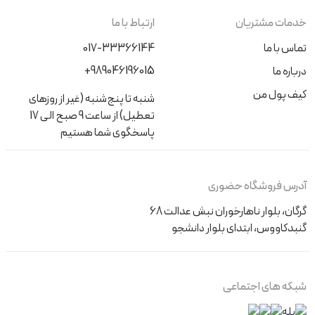
خدمات مشتریان
ارتباط با ما
تماس با ما
017-33366144
+989046196015
درباره ما
کیف پول من
شنبه تا پنج‌شنبه (غیر از روزهای
تعطیل) از ساعت 9 صبح الی 17
پاسخگوی شما هستیم
آدرس فروشگاه حضوری
گرگان، بلوار ناهارخوران نبش عدالت 68
گنبدکاووس، ابتدای بلوار دانشجو
شبکه های اجتماعی