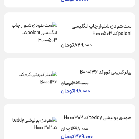
ست هودی شلوار چاپ انگلیسی
poloni کد H000503
829.000
تومان
بیلر کبریتی کرم کد B000136
369.000
تومان
198.000
تومان
هودی پولیشی teddy کد H000302
498.000
تومان
379.000
تومان