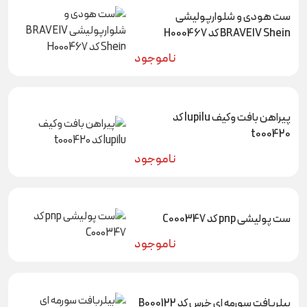
ست هودی و شلوارپولیشی
BRAVEIV Shein کد H000467
ناموجود
پیراهن بافت وکیف lupilu کد
t000420
ناموجود
ست پولیشی pnp کد C000347
ناموجود
بیلربافت سورمه ای خرس کد B000122