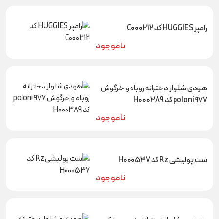
رامپر HUGGIES کد C000212
ناموجود
هودی شلوار دخترانه روباه و خرگوش
۹۷۷ poloni کد H000389
ناموجود
ست پولیشی Rz کد H000537
ناموجود