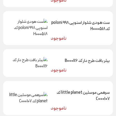
ناموجود
ست هودی شلوار اسنوپی ۹۹۸ poloni
کد H000518
ناموجود
بیلر بافت طرح دار کد B000116
ناموجود
سرهمی موسلین little planet کد
C000107
ناموجود