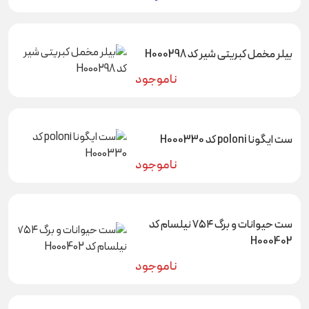
بیلر مخمل کبریتی شیر کد H000298
ناموجود
ست ایگونا poloni کد H000330
ناموجود
ست حیوانات و برگ ۷۵۴ نیلسام کد
H000402
ناموجود