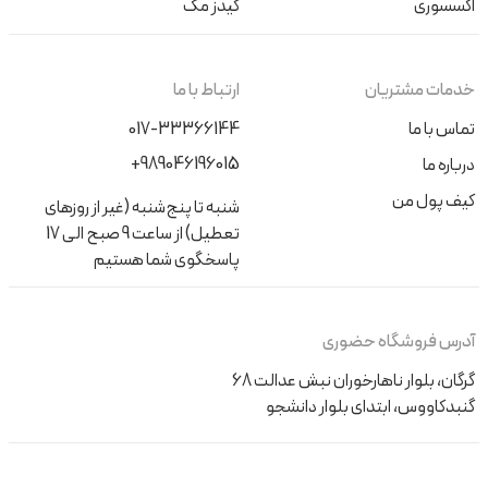
اکسسوری
کیدز مگ
خدمات مشتریان
ارتباط با ما
تماس با ما
017-33366144
+989046196015
درباره ما
کیف پول من
شنبه تا پنج‌شنبه (غیر از روزهای
تعطیل) از ساعت 9 صبح الی 17
پاسخگوی شما هستیم
آدرس فروشگاه حضوری
گرگان، بلوار ناهارخوران نبش عدالت 68
گنبدکاووس، ابتدای بلوار دانشجو