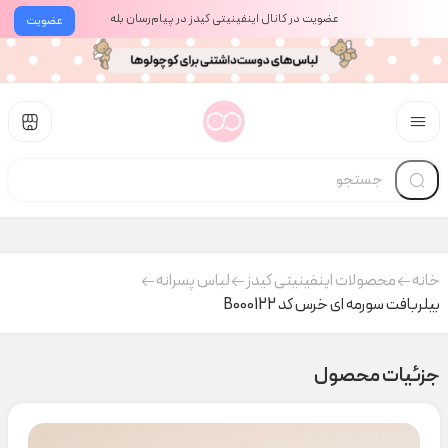
عضویت در کانال اینفینیتی کیدز در پیام‌رسان بله
عضویت
خانه
محصولات اینفینیتی کیدز
لباس پسرانه
بیلربافت سورمه ای خرس کد B000122
جزئیات محصول