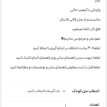
بیلر
وارداتی با کیفیت عالی
سایزبندی از سایز p الی ۵ سال
فاق کار دکمه میخورد
تعویض و مرجوعی نداریم❌
لطفا 1-3 سانت اختلاف در اندازه گیری را لحاظ کنید
لطفا جهت دیدن راهنمای سایز روی راهنمای اندازه کلیک کنید
لطفا قبل از ثبت سفارش راهنمای سایز و توضیحات و مطالعه کنید
انتخاب سن کودک
بیلربافت سورمه ای خرس کد B000122 عدد
تعداد