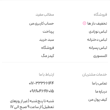
فروشگاه
مطالب مفید
تخفیف دار ها
حساب کاربری من
لباس نوزادی
پرداخت
لباس دخترانه
سبد خرید
لباس پسرانه
فروشگاه
اکسسوری
کیدز مگ
خدمات مشتریان
ارتباط با ما
تماس با ما
017-33366144
+989046196015
درباره ما
کیف پول من
شنبه تا پنج‌شنبه (غیر از روزهای
تعطیل) از ساعت 9 صبح الی 17