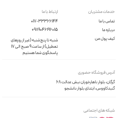
خدمات مشتریان
ارتباط با ما
تماس با ما
017-33366144
+989046196015
درباره ما
کیف پول من
شنبه تا پنج‌شنبه (غیر از روزهای
تعطیل) از ساعت 9 صبح الی 17
پاسخگوی شما هستیم
آدرس فروشگاه حضوری
گرگان، بلوار ناهارخوران نبش عدالت 68
گنبدکاووس، ابتدای بلوار دانشجو
شبکه های اجتماعی