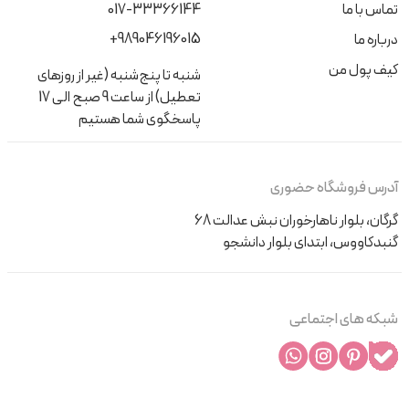
تماس با ما
017-33366144
+989046196015
درباره ما
کیف پول من
شنبه تا پنج‌شنبه (غیر از روزهای
تعطیل) از ساعت 9 صبح الی 17
پاسخگوی شما هستیم
آدرس فروشگاه حضوری
گرگان، بلوار ناهارخوران نبش عدالت 68
گنبدکاووس، ابتدای بلوار دانشجو
شبکه های اجتماعی