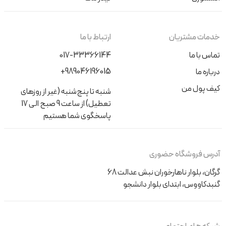
خدمات مشتریان
ارتباط با ما
تماس با ما
017-33366144
+989046196015
درباره ما
کیف پول من
شنبه تا پنج‌شنبه (غیر از روزهای
تعطیل) از ساعت 9 صبح الی 17
پاسخگوی شما هستیم
آدرس فروشگاه حضوری
گرگان، بلوار ناهارخوران نبش عدالت 68
گنبدکاووس، ابتدای بلوار دانشجو